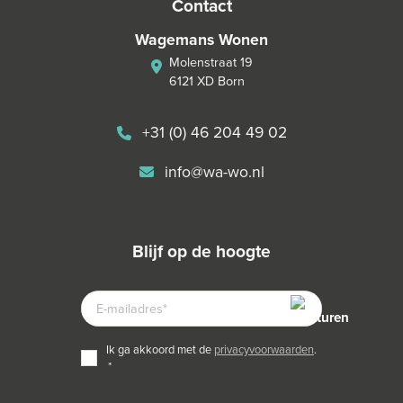
contact
Wagemans Wonen
Molenstraat 19
6121 XD Born
+31 (0) 46 204 49 02
info@wa-wo.nl
blijf op de hoogte
E-
MAILADRES
TOESTEMMING
ik ga akkoord met de
privacyvoorwaarden
.
*
*