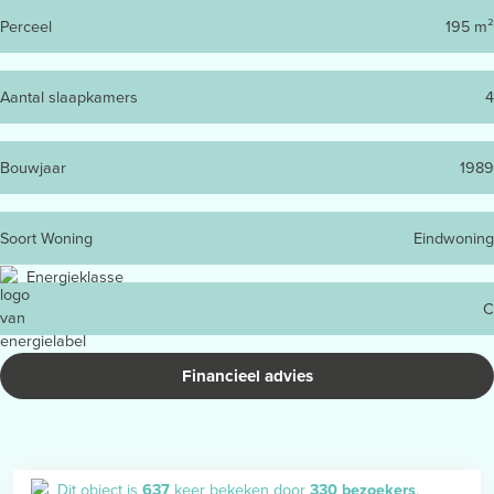
Perceel
195 m²
Aantal slaapkamers
4
Bouwjaar
1989
Soort Woning
Eindwoning
Energieklasse
C
Financieel advies
Dit object is
637
keer bekeken door
330 bezoekers
.