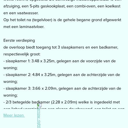
afzuiging, een 5-pits gaskookplaat, een combi-oven, een koelkast
en een vaatwasser.
Op het toilet na (tegelvloer) is de gehele begane grond afgewerkt
met een laminaatvloer.
Eerste verdieping
de overloop biedt toegang tot 3 slaapkamers en een badkamer,
respectievelijk groot:
- slaapkamer 1: 3.48 x 3.25m, gelegen aan de voorzijde van de
woning;
- slaapkamer 2: 4.84 x 3.25m, gelegen aan de achterzijde van de
woning;
- slaapkamer 3: 3.66 x 2.09m, gelegen aan de achterzijde van de
woning;
- 2/3 betegelde badkamer (2.28 x 2.09m) welke is ingedeeld met
een ligbad voorzien van een glazen douchewand, een toilet en een
Meer lezen
vaste wastafel welke is verwerkt in een meubel.
De gehele eerste verdieping is (m.u.v. de badkamer) afgewerkt met