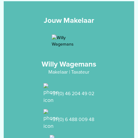
een laminaatvloer.
Tweede verdieping
Jouw Makelaar
middels vaste trap bereikbare zolderverdieping welke in gebruik is
als bergzolder.
Op deze verdieping bevinden zich de aansluitpunten voor het
witgoed, de Cv-installatie en het mechanisch ventilatie-systeem.
Door het aanwezige velux-dakraam is er voldoende daglicht-
toetreding om de ruimte af te werken als 4de slaapkamer.
Willy Wagemans
De vloerafwerking is net zoals op de andere verdiepingen een
Makelaar | Taxateur
laminaatvloer.
Garage
+31 (0) 46 204 49 02
separaat gelegen stenen garage (6.28 x 3.02m) met kantelpoort
en tuindeur.
+31 (0) 6 488 009 48
Tuin
aan de voor- en achterkant gelegen, geheel omsloten tuin met
gazon, een vijver, borders, een terras en een zelfstandige