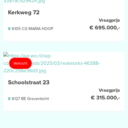
meten toe te passen voor het geven van een indicatie van de
gebruiksoppervlakte. De Meetinstructie sluit verschillen in
Kerkweg 72
meetuitkomsten niet volledig uit, door bijvoorbeeld
Vraagprijs
interpretatieverschillen, afrondingen of beperkingen bij het
€ 695.000,-
6105 CG MARIA HOOP
uitvoeren van de meting.
Verkocht
Schoolstraat 23
Vraagprijs
€ 315.000,-
6127 BE Grevenbicht