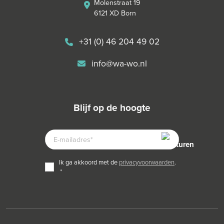
Molenstraat 19
6121 XD Born
+31 (0) 46 204 49 02
info@wa-wo.nl
blijf op de hoogte
E-
MAILADRES
TOESTEMMING
ik ga akkoord met de
privacyvoorwaarden
.
*
*