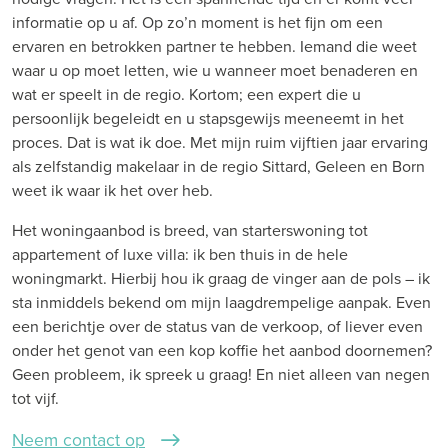
informatie op u af. Op zo’n moment is het fijn om een
ervaren en betrokken partner te hebben. Iemand die weet
waar u op moet letten, wie u wanneer moet benaderen en
wat er speelt in de regio. Kortom; een expert die u
persoonlijk begeleidt en u stapsgewijs meeneemt in het
proces. Dat is wat ik doe. Met mijn ruim vijftien jaar ervaring
als zelfstandig makelaar in de regio Sittard, Geleen en Born
weet ik waar ik het over heb.
Het woningaanbod is breed, van starterswoning tot
appartement of luxe villa: ik ben thuis in de hele
woningmarkt. Hierbij hou ik graag de vinger aan de pols – ik
sta inmiddels bekend om mijn laagdrempelige aanpak. Even
een berichtje over de status van de verkoop, of liever even
onder het genot van een kop koffie het aanbod doornemen?
Geen probleem, ik spreek u graag! En niet alleen van negen
tot vijf.
Neem contact op