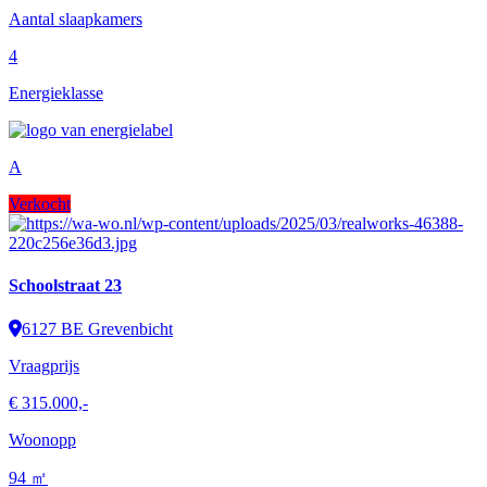
Aantal slaapkamers
4
Energieklasse
A
Verkocht
Schoolstraat 23
6127 BE Grevenbicht
Vraagprijs
€ 315.000,-
Woonopp
94 ㎡