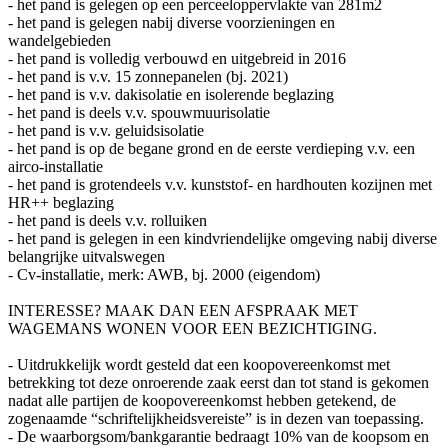
- het pand is gelegen op een perceeloppervlakte van 281m2
- het pand is gelegen nabij diverse voorzieningen en
wandelgebieden
- het pand is volledig verbouwd en uitgebreid in 2016
- het pand is v.v. 15 zonnepanelen (bj. 2021)
- het pand is v.v. dakisolatie en isolerende beglazing
- het pand is deels v.v. spouwmuurisolatie
- het pand is v.v. geluidsisolatie
- het pand is op de begane grond en de eerste verdieping v.v. een
airco-installatie
- het pand is grotendeels v.v. kunststof- en hardhouten kozijnen met
HR++ beglazing
- het pand is deels v.v. rolluiken
- het pand is gelegen in een kindvriendelijke omgeving nabij diverse
belangrijke uitvalswegen
- Cv-installatie, merk: AWB, bj. 2000 (eigendom)
INTERESSE? MAAK DAN EEN AFSPRAAK MET
WAGEMANS WONEN VOOR EEN BEZICHTIGING.
- Uitdrukkelijk wordt gesteld dat een koopovereenkomst met
betrekking tot deze onroerende zaak eerst dan tot stand is gekomen
nadat alle partijen de koopovereenkomst hebben getekend, de
zogenaamde “schriftelijkheidsvereiste” is in dezen van toepassing.
- De waarborgsom/bankgarantie bedraagt 10% van de koopsom en