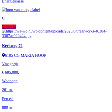
Energieklasse
C
Verkocht
Kerkweg 72
6105 CG MARIA HOOP
Vraagprijs
€ 695.000,-
Woonopp
261 ㎡
Perceel
880 ㎡