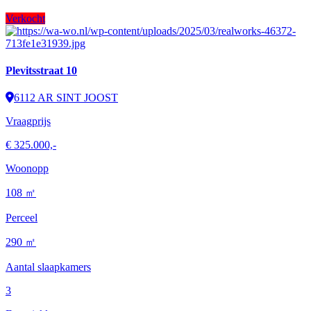
Verkocht
Plevitsstraat 10
6112 AR SINT JOOST
Vraagprijs
€ 325.000,-
Woonopp
108 ㎡
Perceel
290 ㎡
Aantal slaapkamers
3