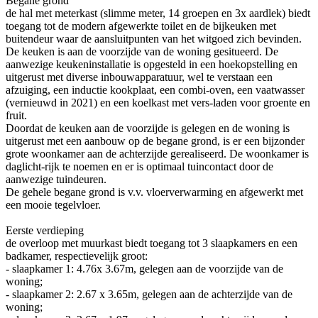
Begane grond
de hal met meterkast (slimme meter, 14 groepen en 3x aardlek) biedt
toegang tot de modern afgewerkte toilet en de bijkeuken met
buitendeur waar de aansluitpunten van het witgoed zich bevinden.
De keuken is aan de voorzijde van de woning gesitueerd. De
aanwezige keukeninstallatie is opgesteld in een hoekopstelling en
uitgerust met diverse inbouwapparatuur, wel te verstaan een
afzuiging, een inductie kookplaat, een combi-oven, een vaatwasser
(vernieuwd in 2021) en een koelkast met vers-laden voor groente en
fruit.
Doordat de keuken aan de voorzijde is gelegen en de woning is
uitgerust met een aanbouw op de begane grond, is er een bijzonder
grote woonkamer aan de achterzijde gerealiseerd. De woonkamer is
daglicht-rijk te noemen en er is optimaal tuincontact door de
aanwezige tuindeuren.
De gehele begane grond is v.v. vloerverwarming en afgewerkt met
een mooie tegelvloer.
Eerste verdieping
de overloop met muurkast biedt toegang tot 3 slaapkamers en een
badkamer, respectievelijk groot:
- slaapkamer 1: 4.76x 3.67m, gelegen aan de voorzijde van de
woning;
- slaapkamer 2: 2.67 x 3.65m, gelegen aan de achterzijde van de
woning;