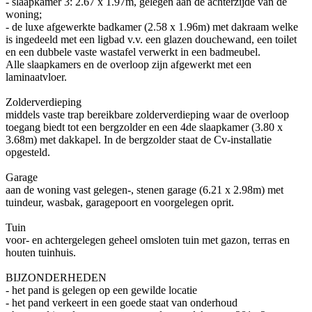
- slaapkamer 3: 2.67 x 1.97m, gelegen aan de achterzijde van de
woning;
- de luxe afgewerkte badkamer (2.58 x 1.96m) met dakraam welke
is ingedeeld met een ligbad v.v. een glazen douchewand, een toilet
en een dubbele vaste wastafel verwerkt in een badmeubel.
Alle slaapkamers en de overloop zijn afgewerkt met een
laminaatvloer.
Zolderverdieping
middels vaste trap bereikbare zolderverdieping waar de overloop
toegang biedt tot een bergzolder en een 4de slaapkamer (3.80 x
3.68m) met dakkapel. In de bergzolder staat de Cv-installatie
opgesteld.
Garage
aan de woning vast gelegen-, stenen garage (6.21 x 2.98m) met
tuindeur, wasbak, garagepoort en voorgelegen oprit.
Tuin
voor- en achtergelegen geheel omsloten tuin met gazon, terras en
houten tuinhuis.
BIJZONDERHEDEN
- het pand is gelegen op een gewilde locatie
- het pand verkeert in een goede staat van onderhoud