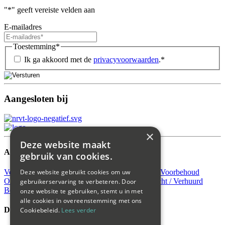
"
*
" geeft vereiste velden aan
E-mailadres
Toestemming
*
Ik ga akkoord met de
privacyvoorwaarden
.
*
Aangesloten bij
×
Deze website maakt
Aanbod
gebruik van cookies.
Verkocht
Verhuurd
Beschikbaar
Verkocht Onder Voorbehoud
Deze website gebruikt cookies om uw
Onder Bod
Nieuw
Koop
Open huis
Huur
Verkocht / Verhuurd
gebruikerservaring te verbeteren. Door
Bedrijfsaanbod huur
onze website te gebruiken, stemt u in met
alle cookies in overeenstemming met ons
Diensten
Cookiebeleid.
Lees verder