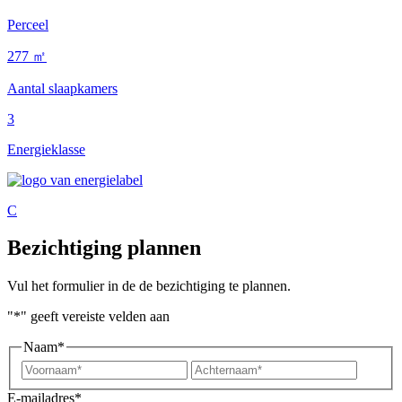
Perceel
277 ㎡
Aantal slaapkamers
3
Energieklasse
C
Bezichtiging plannen
Vul het formulier in de de bezichtiging te plannen.
"
*
" geeft vereiste velden aan
Naam
*
Voornaam*
Achter
E-mailadres
*