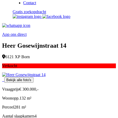
Contact
Gratis zoekopdracht
App ons direct
Heer Gosewijnstraat 14
6121 XP Born
Verkocht
Bekijk alle foto's
Vraagprijs
€ 300.000,-
Woonopp.
132 m²
Perceel
281 m²
Aantal slaapkamers
4