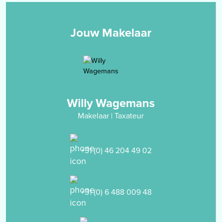
- de geheel betegelde badkamer (2.41 x 1.97m) welke is ingedeeld
met een ligbad, een toilet en een vaste wastafel.
Jouw Makelaar
Zolderverdieping
middels vlizotrap bereikbare bergzolder waar tevens de Cv-
installatie is opgesteld.
De verdieping kan middels vaste trap toegankelijk worden
gemaakt zodat een 4de slaapkamer gecreëerd kan worden.
Willy Wagemans
Garage
Makelaar | Taxateur
middels de keuken is de garage inpandig bereikbaar. De garage is
uitgebreid met een aanbouw en uitgerust met een garagepoort,
een tuindeur en de aansluitpunten voor het witgoed.
+31 (0) 46 204 49 02
Voor de garage is de oprit gelegen die voldoende
parkeergelegenheid beidt voor eventueel 2 auto's.
+31 (0) 6 488 009 48
Tuin
aan de voor- en achterkant gelegen, onderhoudsvriendelijke tuin
met overdekt terras en houten tuinhuis.