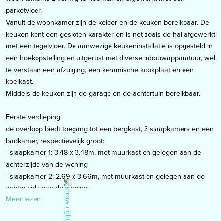
parketvloer.
Vanuit de woonkamer zijn de kelder en de keuken bereikbaar. De
keuken kent een gesloten karakter en is net zoals de hal afgewerkt
met een tegelvloer. De aanwezige keukeninstallatie is opgesteld in
een hoekopstelling en uitgerust met diverse inbouwapparatuur, wel
te verstaan een afzuiging, een keramische kookplaat en een
koelkast.
Middels de keuken zijn de garage en de achtertuin bereikbaar.
Eerste verdieping
de overloop biedt toegang tot een bergkast, 3 slaapkamers en een
badkamer, respectievelijk groot:
- slaapkamer 1: 3.48 x 3.48m, met muurkast en gelegen aan de
achterzijde van de woning
- slaapkamer 2: 2.69 x 3.66m, met muurkast en gelegen aan de
achterzijde van de woning
Meer lezen
- slaapkamer 3: 2.69 x 1.98m, gelegen aan de achterzijde van de
woning