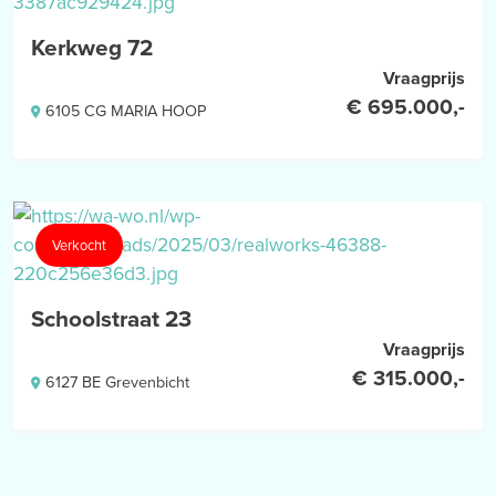
meetuitkomsten niet volledig uit, door bijvoorbeeld
interpretatieverschillen, afrondingen of beperkingen bij het
Kerkweg 72
uitvoeren van de meting.
Vraagprijs
€ 695.000,-
6105 CG MARIA HOOP
Verkocht
Schoolstraat 23
Vraagprijs
€ 315.000,-
6127 BE Grevenbicht