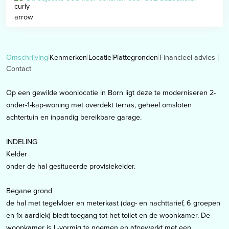
Financieel advies
Omschrijving
Kenmerken
Locatie
Plattegronden
Contact
Op een gewilde woonlocatie in Born ligt deze te moderniseren 2-
onder-1-kap-woning met overdekt terras, geheel omsloten
achtertuin en inpandig bereikbare garage.
INDELING
Kelder
onder de hal gesitueerde provisiekelder.
Begane grond
de hal met tegelvloer en meterkast (dag- en nachttarief, 6 groepen
en 1x aardlek) biedt toegang tot het toilet en de woonkamer. De
woonkamer is L-vormig te noemen en afgewerkt met een