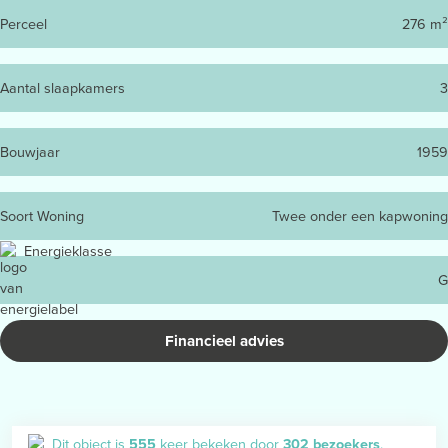
Perceel
276 m²
Aantal slaapkamers
3
Bouwjaar
1959
Soort Woning
Twee onder een kapwoning
Energieklasse
G
Financieel advies
Dit object is
555
keer bekeken door
302 bezoekers
.