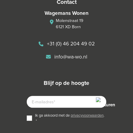
contact
Wagemans Wonen
Molenstraat 19
6121 XD Born
+31 (0) 46 204 49 02
info@wa-wo.nl
blijf op de hoogte
E-
MAILADRES
TOESTEMMING
ik ga akkoord met de
privacyvoorwaarden
.
*
*