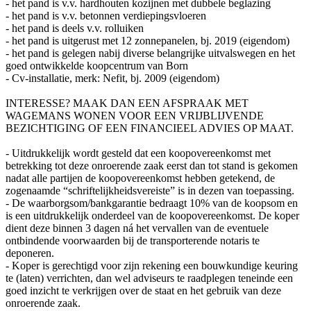
- het pand is v.v. hardhouten kozijnen met dubbele beglazing
- het pand is v.v. betonnen verdiepingsvloeren
- het pand is deels v.v. rolluiken
- het pand is uitgerust met 12 zonnepanelen, bj. 2019 (eigendom)
- het pand is gelegen nabij diverse belangrijke uitvalswegen en het
goed ontwikkelde koopcentrum van Born
- Cv-installatie, merk: Nefit, bj. 2009 (eigendom)
INTERESSE? MAAK DAN EEN AFSPRAAK MET
WAGEMANS WONEN VOOR EEN VRIJBLIJVENDE
BEZICHTIGING OF EEN FINANCIEEL ADVIES OP MAAT.
- Uitdrukkelijk wordt gesteld dat een koopovereenkomst met
betrekking tot deze onroerende zaak eerst dan tot stand is gekomen
nadat alle partijen de koopovereenkomst hebben getekend, de
zogenaamde “schriftelijkheidsvereiste” is in dezen van toepassing.
- De waarborgsom/bankgarantie bedraagt 10% van de koopsom en
is een uitdrukkelijk onderdeel van de koopovereenkomst. De koper
dient deze binnen 3 dagen ná het vervallen van de eventuele
ontbindende voorwaarden bij de transporterende notaris te
deponeren.
- Koper is gerechtigd voor zijn rekening een bouwkundige keuring
te (laten) verrichten, dan wel adviseurs te raadplegen teneinde een
goed inzicht te verkrijgen over de staat en het gebruik van deze
onroerende zaak.