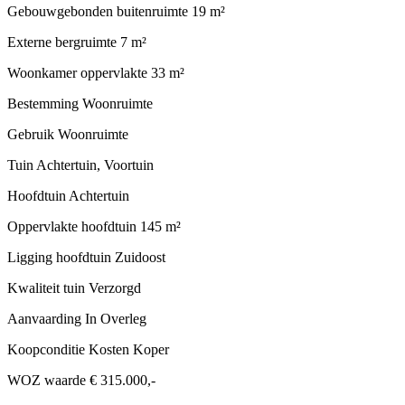
Gebouwgebonden buitenruimte
19 m²
Externe bergruimte
7 m²
Woonkamer oppervlakte
33 m²
Bestemming
Woonruimte
Gebruik
Woonruimte
Tuin
Achtertuin, Voortuin
Hoofdtuin
Achtertuin
Oppervlakte hoofdtuin
145 m²
Ligging hoofdtuin
Zuidoost
Kwaliteit tuin
Verzorgd
Aanvaarding
In Overleg
Koopconditie
Kosten Koper
WOZ waarde
€ 315.000,-