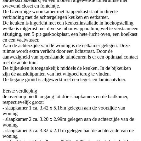
aardlekschakelaars) en een modern afgewerkte toiletruimte met
zwevend closet en fonteintje.
De L-vormige woonkamer met trappenkast staat in directe
verbinding met de achtergelegen keuken en eetkamer.
De keuken is ingericht met een keukeninstallatie in hoekopstelling
welke is uitgerust met diverse inbouwapparatuur, wel te verstaan een
afzuiging, een 5-pit-gaskookplaat, een hete-lucht-oven, een koelkast
en een vaatwasser.
Aan de achterzijde van de woning is de eetkamer gelegen. Deze
ruimte wordt extra verlicht door een lichtstraat. Door de
aanwezigheid van openslaande tuindeuren is er een optimaal contact
met de achtertuin.
De bijkeuken is toegankelijk middels de keuken. In de bijkeuken
zijn de aansluitpunten van het witgoed terug te vinden.
De begane grond is afgewerkt met een tegel- en laminaatvloer.
Eerste verdieping
de overloop biedt toegang tot drie slaapkamers en de badkamer,
respectievelijk groot:
- slaapkamer 1 ca. 3.42 x 5.16m gelegen aan de voorzijde van
woning
- slaapkamer 2 ca. 3.20 x 2.99m gelegen aan de achterzijde van de
woning
- slaapkamer 3 ca. 3.32 x 2.11m gelegen aan de achterzijde van de
woning