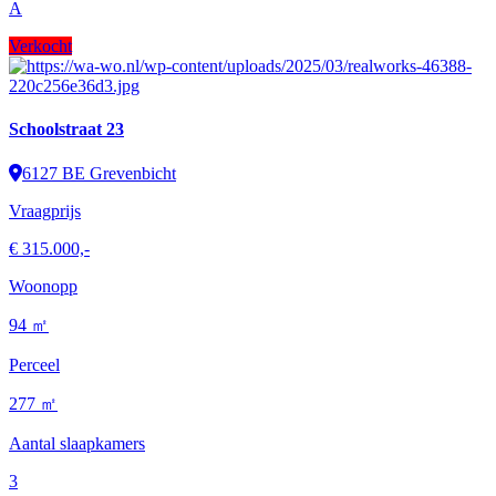
A
Verkocht
Schoolstraat 23
6127 BE Grevenbicht
Vraagprijs
€ 315.000,-
Woonopp
94 ㎡
Perceel
277 ㎡
Aantal slaapkamers
3