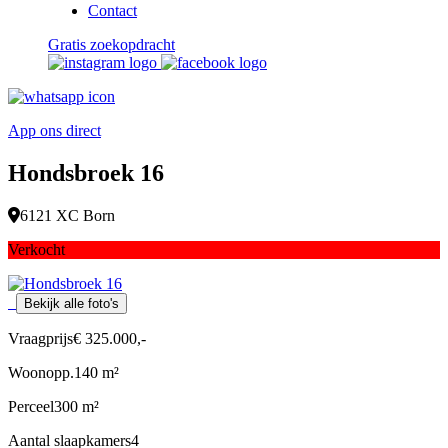
Contact
Gratis zoekopdracht
App ons direct
Hondsbroek 16
6121 XC Born
Verkocht
Bekijk alle foto's
Vraagprijs
€ 325.000,-
Woonopp.
140 m²
Perceel
300 m²
Aantal slaapkamers
4