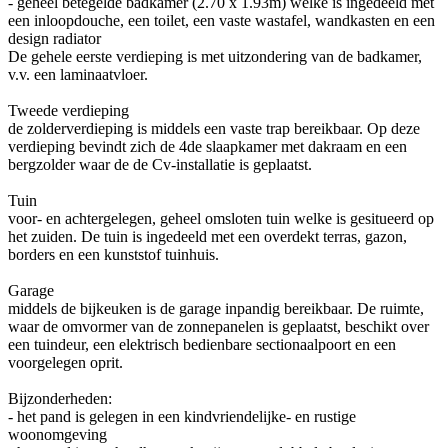
- geheel betegelde badkamer (2.70 x 1.93m) welke is ingedeeld met
een inloopdouche, een toilet, een vaste wastafel, wandkasten en een
design radiator
De gehele eerste verdieping is met uitzondering van de badkamer,
v.v. een laminaatvloer.
Tweede verdieping
de zolderverdieping is middels een vaste trap bereikbaar. Op deze
verdieping bevindt zich de 4de slaapkamer met dakraam en een
bergzolder waar de de Cv-installatie is geplaatst.
Tuin
voor- en achtergelegen, geheel omsloten tuin welke is gesitueerd op
het zuiden. De tuin is ingedeeld met een overdekt terras, gazon,
borders en een kunststof tuinhuis.
Garage
middels de bijkeuken is de garage inpandig bereikbaar. De ruimte,
waar de omvormer van de zonnepanelen is geplaatst, beschikt over
een tuindeur, een elektrisch bedienbare sectionaalpoort en een
voorgelegen oprit.
Bijzonderheden:
- het pand is gelegen in een kindvriendelijke- en rustige
woonomgeving