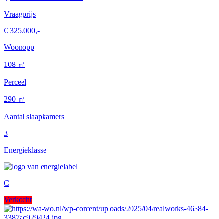
Vraagprijs
€ 325.000,-
Woonopp
108 ㎡
Perceel
290 ㎡
Aantal slaapkamers
3
Energieklasse
C
Verkocht