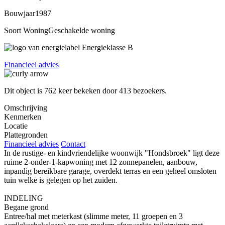
Bouwjaar
1987
Soort Woning
Geschakelde woning
Energieklasse
B
Financieel advies
Dit object is
762
keer bekeken door
413 bezoekers
.
Omschrijving
Kenmerken
Locatie
Plattegronden
Financieel advies
Contact
In de rustige- en kindvriendelijke woonwijk "Hondsbroek" ligt deze
ruime 2-onder-1-kapwoning met 12 zonnepanelen, aanbouw,
inpandig bereikbare garage, overdekt terras en een geheel omsloten
tuin welke is gelegen op het zuiden.
INDELING
Begane grond
Entree/hal met meterkast (slimme meter, 11 groepen en 3