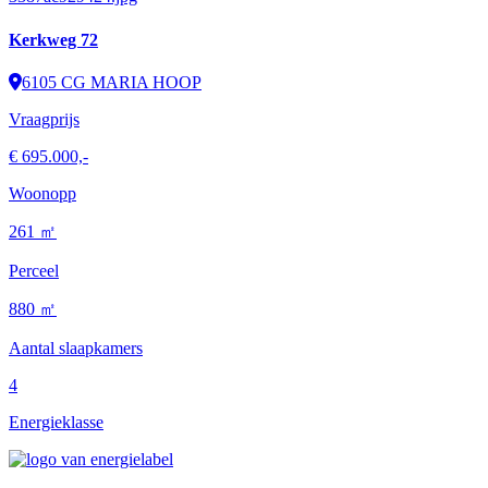
Kerkweg 72
6105 CG MARIA HOOP
Vraagprijs
€ 695.000,-
Woonopp
261 ㎡
Perceel
880 ㎡
Aantal slaapkamers
4
Energieklasse