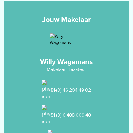
het dakterras is gelegen tussen de slaapkamer en het leefgedeelte
en kent een afmeting van 2.97 x 2.37m.
Jouw Makelaar
Berging
Op de begane grond, aan de achterzijde van het gebouw, ligt een
privé-berging met een voorgelegen oprit.
De gehele bovenwoning is afgewerkt met een laminaatvloer,
daargelaten de badkamer.
Willy Wagemans
Makelaar | Taxateur
Bijzonderheden
- pand is volledig uitgebouwd en gerenoveerd in 2002
- het pand is uitgerust met kunststof- en houten kozijnen met
+31 (0) 46 204 49 02
dubbele beglazing
- het betreft een instapklare woning
- glasvezel aanwezig
+31 (0) 6 488 009 48
- de woning is gelegen op een bijzonder goede locatie
- de woning is gelegen nabij diverse voorzieningen
- aantal huurpunten voor de woning zijn 179 punten