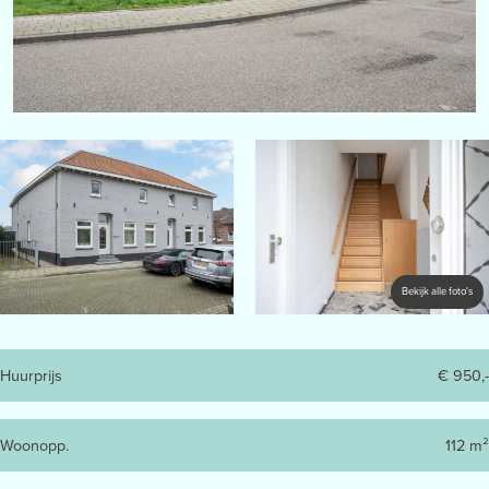
Bekijk alle foto's
Huurprijs
€ 950,-
Woonopp.
112 m²