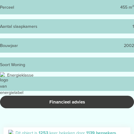
Perceel
455 m²
Aantal slaapkamers
1
Bouwjaar
2002
Soort Woning
Energieklasse
Financieel advies
Dit object is
1253
keer bekeken door
1139 bezoekers
.