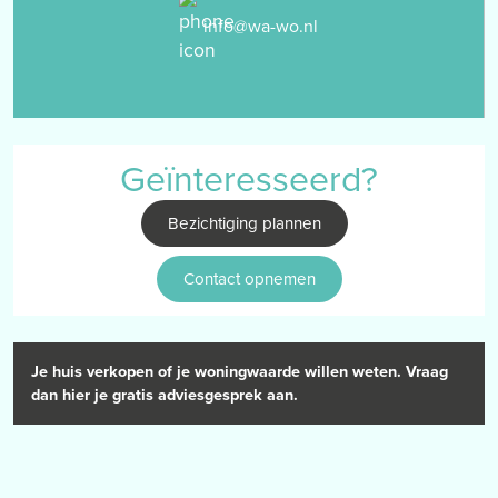
- Cv-installatie, merk: Nefit, bj. 2023
info@wa-wo.nl
- Genoemde huurprijs is excl. Gas/Water/Licht
Geïnteresseerd?
Bezichtiging plannen
Contact opnemen
Je huis verkopen of je woningwaarde willen weten. Vraag
dan hier je gratis adviesgesprek aan.