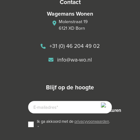
contact
Wagemans Wonen
Molenstraat 19
6121 XD Born
+31 (0) 46 204 49 02
info@wa-wo.nl
blijf op de hoogte
E-
MAILADRES
TOESTEMMING
ik ga akkoord met de
privacyvoorwaarden
.
*
*