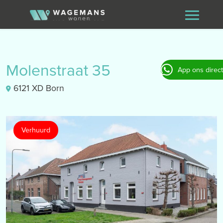
Molenstraat 35
App ons direct
6121 XD Born
Verhuurd