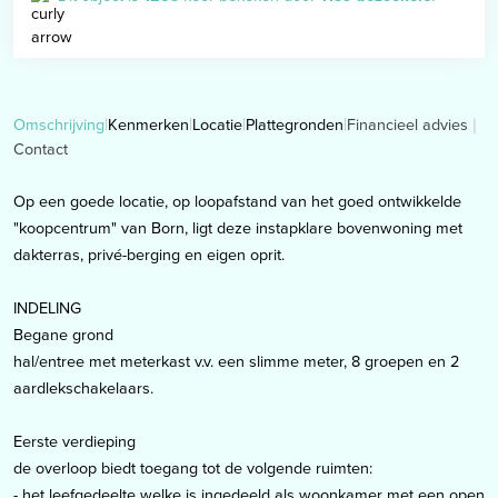
Financieel advies
Omschrijving
Kenmerken
Locatie
Plattegronden
Contact
Op een goede locatie, op loopafstand van het goed ontwikkelde
"koopcentrum" van Born, ligt deze instapklare bovenwoning met
dakterras, privé-berging en eigen oprit.
INDELING
Begane grond
hal/entree met meterkast v.v. een slimme meter, 8 groepen en 2
aardlekschakelaars.
Eerste verdieping
de overloop biedt toegang tot de volgende ruimten:
- het leefgedeelte welke is ingedeeld als woonkamer met een open