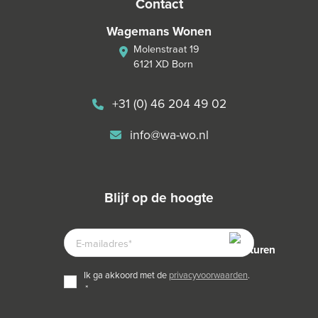
contact
Wagemans Wonen
Molenstraat 19
6121 XD Born
+31 (0) 46 204 49 02
info@wa-wo.nl
blijf op de hoogte
E-
MAILADRES
TOESTEMMING
ik ga akkoord met de
privacyvoorwaarden
.
*
*