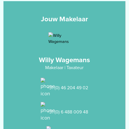
en een vaste wastafel.
Alle slaapkamers en de overloop zijn afgewerkt met een
parketvloer.
Jouw Makelaar
Zolderverdieping
middels vlizotrap bereikbare bergzolder. De zolderverdieping kan
middels een vaste trap toegankelijk worden gemaakt en afgewerkt
worden als extra slaapkamer. Op deze verdieping is tevens de Cv-
installatie opgesteld.
Willy Wagemans
Makelaar | Taxateur
Garage
stenen garage (10.74 x 2.79/2.60) met dubbele tuindeur, elektrisch
bedienbare sectionaalpoort en voorgelegen oprit met carport.
+31 (0) 46 204 49 02
Tuin
voor- en achtergelegen tuin met borders en terras
+31 (0) 6 488 009 48
BIJZONDERHEDEN
- het pand is gelegen op een gewilde locatie nabij het centrum van