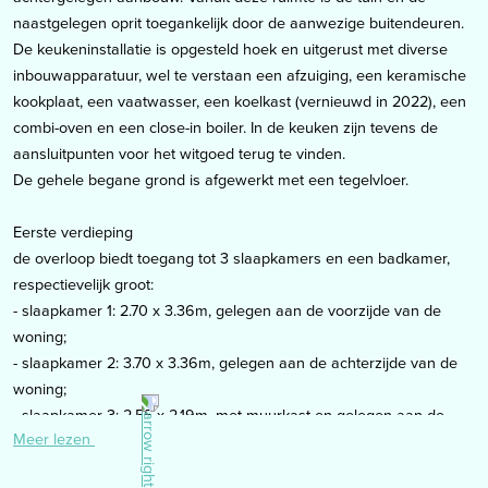
naastgelegen oprit toegankelijk door de aanwezige buitendeuren.
De keukeninstallatie is opgesteld hoek en uitgerust met diverse
inbouwapparatuur, wel te verstaan een afzuiging, een keramische
kookplaat, een vaatwasser, een koelkast (vernieuwd in 2022), een
combi-oven en een close-in boiler. In de keuken zijn tevens de
aansluitpunten voor het witgoed terug te vinden.
De gehele begane grond is afgewerkt met een tegelvloer.
Eerste verdieping
de overloop biedt toegang tot 3 slaapkamers en een badkamer,
respectievelijk groot:
- slaapkamer 1: 2.70 x 3.36m, gelegen aan de voorzijde van de
woning;
- slaapkamer 2: 3.70 x 3.36m, gelegen aan de achterzijde van de
woning;
- slaapkamer 3: 2.55 x 2.19m, met muurkast en gelegen aan de
Meer lezen
achterzijde van de woning;
- badkamer (1.14 x 2.17m) welke is ingedeeld met een douchecabine