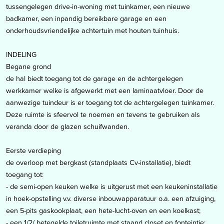
tussengelegen drive-in-woning met tuinkamer, een nieuwe
badkamer, een inpandig bereikbare garage en een
onderhoudsvriendelijke achtertuin met houten tuinhuis.
INDELING
Begane grond
de hal biedt toegang tot de garage en de achtergelegen
werkkamer welke is afgewerkt met een laminaatvloer. Door de
aanwezige tuindeur is er toegang tot de achtergelegen tuinkamer.
Deze ruimte is sfeervol te noemen en tevens te gebruiken als
veranda door de glazen schuifwanden.
Eerste verdieping
de overloop met bergkast (standplaats Cv-installatie), biedt
toegang tot:
- de semi-open keuken welke is uitgerust met een keukeninstallatie
in hoek-opstelling v.v. diverse inbouwapparatuur o.a. een afzuiging,
een 5-pits gaskookplaat, een hete-lucht-oven en een koelkast;
- een 1/2/ betegelde toiletruimte met staand closet en fonteintje;