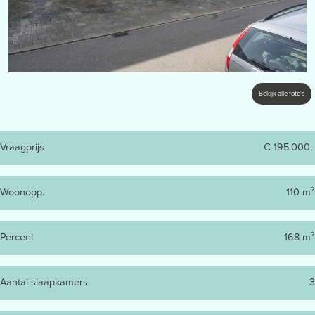
Bekijk alle foto's
Vraagprijs
€ 195.000,-
Woonopp.
110 m²
Perceel
168 m²
Aantal slaapkamers
3