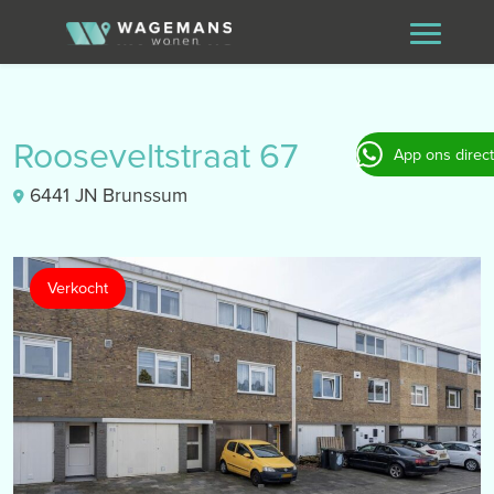
Rooseveltstraat 67
App ons direct
6441 JN Brunssum
Verkocht