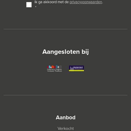
TOESTEMMING
ik ga akkoord met de
privacyvoorwaarden
.
*
*
Aangesloten bij
aanbod
Verkocht