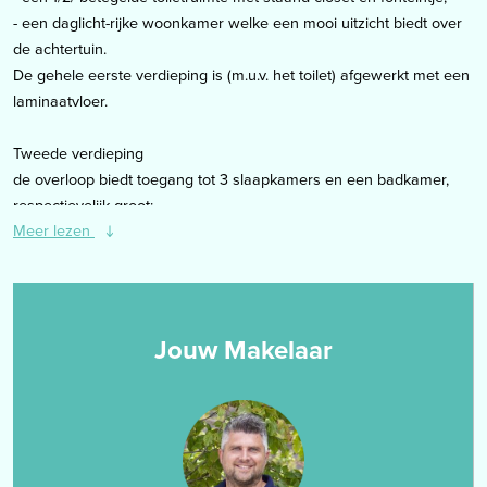
- een daglicht-rijke woonkamer welke een mooi uitzicht biedt over
de achtertuin.
De gehele eerste verdieping is (m.u.v. het toilet) afgewerkt met een
laminaatvloer.
Tweede verdieping
de overloop biedt toegang tot 3 slaapkamers en een badkamer,
respectievelijk groot:
Meer lezen
- slaapkamer 1: 2.71 x 4.19m, gelegen aan de voorzijde van de
woning;
- slaapkamer 2: 4.71 x 2.13m, gelegen aan de achterzijde van de
woning;
- slaapkamer 3: 4.70 x 2.07m, gelegen aan de achterzijde van de
Jouw Makelaar
woning;
- de geheel betegelde badkamer (0.99 x 2.60m) welke is
vernieuwd in 2023. De ruimte is ingedeeld met een douche, een
vaste wastafel verwerkt in een badmeubel, een toilet en een
handdoekenrek.