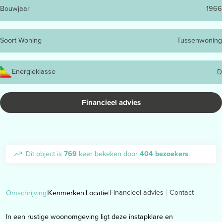
Bouwjaar
1966
Soort Woning
Tussenwoning
Energieklasse
D
Financieel advies
Dit object is
769
keer bekeken door
404 bezoekers
.
Financieel advies
Contact
Omschrijving
Kenmerken
Locatie
In een rustige woonomgeving ligt deze instapklare en