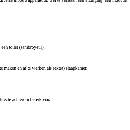
 diverse inbouwapparatuur, wel te verstaan een afzuiging, een inductie
en toilet (sanibroyeur).
 te maken en af te werken als (extra) slaapkamer.
directe achterom bereikbaar.