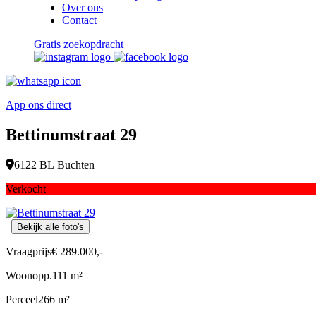
Over ons
Contact
Gratis zoekopdracht
App ons direct
Bettinumstraat 29
6122 BL Buchten
Verkocht
Bekijk alle foto's
Vraagprijs
€ 289.000,-
Woonopp.
111 m²
Perceel
266 m²