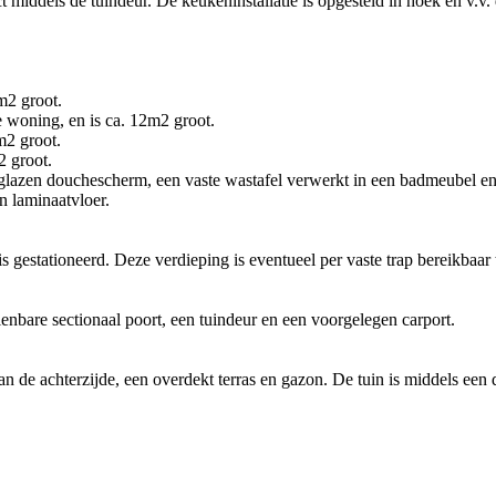
 middels de tuindeur. De keukeninstallatie is opgesteld in hoek en v.v.
m2 groot.
e woning, en is ca. 12m2 groot.
m2 groot.
2 groot.
glazen douchescherm, een vaste wastafel verwerkt in een badmeubel en e
n laminaatvloer.
is gestationeerd. Deze verdieping is eventueel per vaste trap bereikbaar
ienbare sectionaal poort, een tuindeur en een voorgelegen carport.
an de achterzijde, een overdekt terras en gazon. De tuin is middels een 