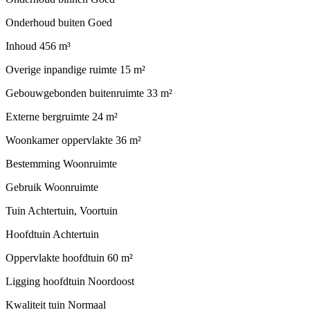
Onderhoud buiten
Goed
Inhoud
456 m³
Overige inpandige ruimte
15 m²
Gebouwgebonden buitenruimte
33 m²
Externe bergruimte
24 m²
Woonkamer oppervlakte
36 m²
Bestemming
Woonruimte
Gebruik
Woonruimte
Tuin
Achtertuin, Voortuin
Hoofdtuin
Achtertuin
Oppervlakte hoofdtuin
60 m²
Ligging hoofdtuin
Noordoost
Kwaliteit tuin
Normaal