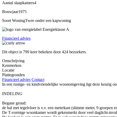
Aantal slaapkamers
4
Bouwjaar
1975
Soort Woning
Twee onder een kapwoning
Energieklasse
A
Financieel advies
Dit object is
799
keer bekeken door
424 bezoekers
.
Omschrijving
Kenmerken
Locatie
Plattegronden
Financieel advies
Contact
In een rustige- en kindvriendelijke woonomgeving ligt deze keurig o
INDELING
Begane grond:
de hal met tegelvloer is v.v. een meterkast (slimme meter, 9 groepen e
De T-vormige woonkamer wordt gekenmerkt door veel daglicht-inval en