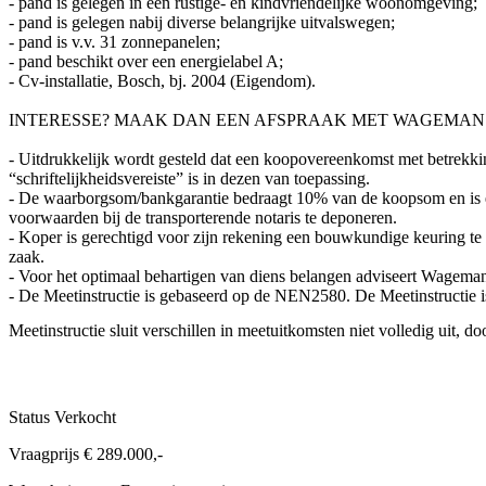
- pand is gelegen in een rustige- en kindvriendelijke woonomgeving;
- pand is gelegen nabij diverse belangrijke uitvalswegen;
- pand is v.v. 31 zonnepanelen;
- pand beschikt over een energielabel A;
- Cv-installatie, Bosch, bj. 2004 (Eigendom).
INTERESSE? MAAK DAN EEN AFSPRAAK MET WAGEMANS
- Uitdrukkelijk wordt gesteld dat een koopovereenkomst met betrekki
“schriftelijkheidsvereiste” is in dezen van toepassing.
- De waarborgsom/bankgarantie bedraagt 10% van de koopsom en is ee
voorwaarden bij de transporterende notaris te deponeren.
- Koper is gerechtigd voor zijn rekening een bouwkundige keuring te (
zaak.
- Voor het optimaal behartigen van diens belangen adviseert Wagema
- De Meetinstructie is gebaseerd op de NEN2580. De Meetinstructie i
Meetinstructie sluit verschillen in meetuitkomsten niet volledig uit, d
Status
Verkocht
Vraagprijs
€ 289.000,-