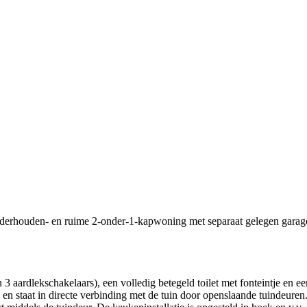
nderhouden- en ruime 2-onder-1-kapwoning met separaat gelegen garage,
n 3 aardlekschakelaars), een volledig betegeld toilet met fonteintje en 
 staat in directe verbinding met de tuin door openslaande tuindeuren. 