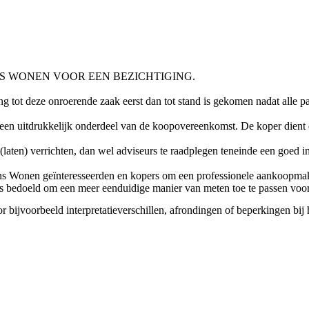
 WONEN VOOR EEN BEZICHTIGING.
ng tot deze onroerende zaak eerst dan tot stand is gekomen nadat all
n uitdrukkelijk onderdeel van de koopovereenkomst. De koper dient d
laten) verrichten, dan wel adviseurs te raadplegen teneinde een goed in
ns Wonen geïnteresseerden en kopers om een professionele aankoopmake
s bedoeld om een meer eenduidige manier van meten toe te passen voor
oor bijvoorbeeld interpretatieverschillen, afrondingen of beperkingen bi