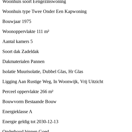
Woonhuis soort
Eengezinswoning
Woonhuis type
Twee Onder Een Kapwoning
Bouwjaar
1975
Woonoppervlakte
111 m²
Aantal kamers
5
Soort dak
Zadeldak
Dakmaterialen
Pannen
Isolatie
Muurisolatie, Dubbel Glas, Hr Glas
Ligging
Aan Rustige Weg, In Woonwijk, Vrij Uitzicht
Perceel oppervlakte
266 m²
Bouwvorm
Bestaande Bouw
Energieklasse
A
Energie geldig tot
2030-12-13
Onderhoud binnen
Goed