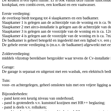
De keuken is een open ruimte. Er is ook vanuit deze ruimte tuincontact
kookplaat, een combi-oven, een koelkast en een vaatwasser.
Eerste verdieping:
de overloop biedt toegang tot 4 slaapkamers en een badkamer.
Slaapkamer 1 is gelegen aan de achterzijde van de woning en is ca. 9
Slaapkamer 2 met airco-installatie is gelegen aan de achterzijde van d
Slaapkamer 3 is gelegen aan de voorzijde van de woning en is ca. 12
Slaapkamer 4 is gelegen aan de voorzijde van de woning en is ca. 7m
De badkamer is geheel betegeld en ingedeeld met een ligbad v.v. een 
De gehele eerste verdieping is (m.u.v. de badkamer) afgewerkt met ee
Zolderverdieping:
middels vlizotrap bereikbare bergzolder waar tevens de Cv-installatie 
Garage:
De garage is separaat en uitgerust met een wasbak, een elektrisch bed
Tuin:
voor- en achtergelegen, geheel omsloten tuin met een vrijere ligging a
Bijzonderheden:
- pand kent een keurig niveau van onderhoud;
- pand is grotendeels v.v. kunststof kozijnen met HR++ beglazing;
- pand is deels v.v. rolluiken;