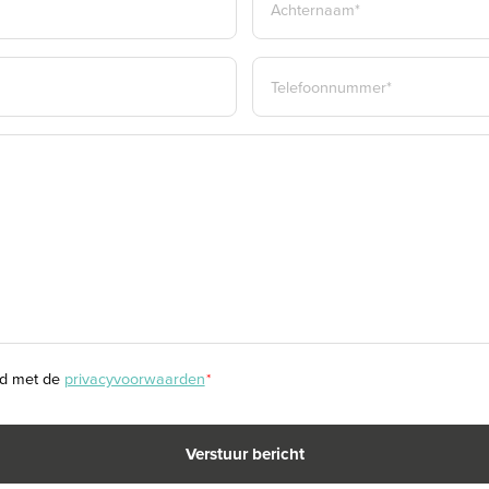
en.
laten) verrichten, dan wel
ACHTERNAAM*
TELEFOON
 de staat en het gebruik van
*
mans Wonen geïnteresseerden
 is bedoeld om een meer
indicatie van de
ten niet volledig uit, door
het uitvoeren van de meting.
rd met de
privacyvoorwaarden
*