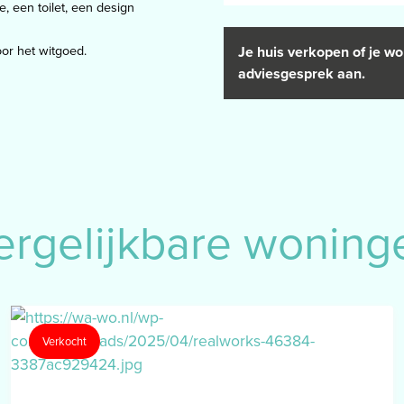
 een toilet, een design
or het witgoed.
Je huis verkopen of je wo
adviesgesprek aan.
keukeninstallatie.
g;
ing;
n vaste wastafel verwerkt in
ergelijkbare woning
 schuur is de achtergelegen tuin
Verkocht