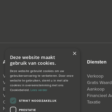
×
Deze website maakt
aanbod
diensten
gebruik van cookies.
Deze website gebruikt cookies om uw
Verkocht
Verkoop
gebruikerservaring te verbeteren. Door onze
website te gebruiken, stemt u in met alle
Verhuurd
Gratis Waar
cookies in overeenstemming met ons
Beschikbaar
Aankoop
Cookiebeleid.
Lees verder
Verkocht Onder Voorbehoud
Financieel A
STRIKT NOODZAKELIJK
Onder Bod
Taxatie
Nieuw
PRESTATIE