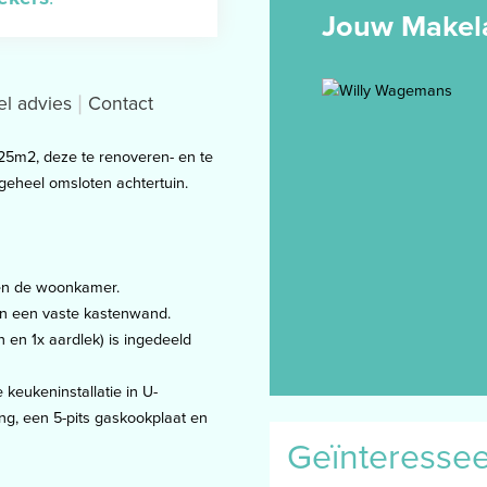
Jouw Makel
el advies
Contact
625m2, deze te renoveren- en te
geheel omsloten achtertuin.
 en de woonkamer.
 en een vaste kastenwand.
en 1x aardlek) is ingedeeld
keukeninstallatie in U-
ng, een 5-pits gaskookplaat en
Geïnteresse