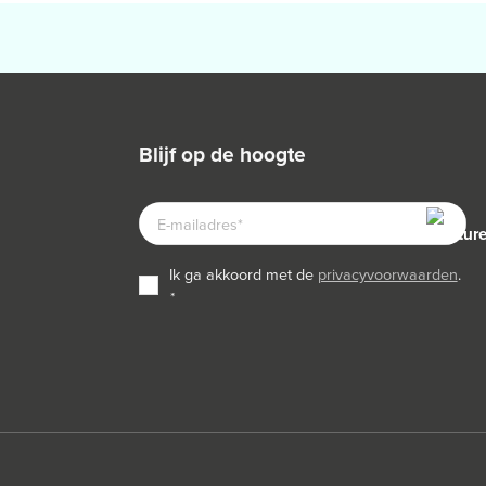
blijf op de hoogte
E-
MAILADRES
TOESTEMMING
ik ga akkoord met de
privacyvoorwaarden
.
*
*