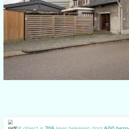
Dit object is
706
keer bekeken door
600 bezo