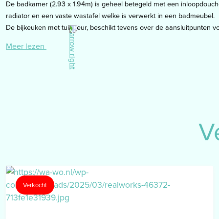
De badkamer (2.93 x 1.94m) is geheel betegeld met een inloopdouche,
radiator en een vaste wastafel welke is verwerkt in een badmeubel.
De bijkeuken met tuindeur, beschikt tevens over de aansluitpunten vo
Meer lezen
Eerste verdieping
de overloop biedt toegang tot extra woonruimte met een eenvoudige 
Vanuit deze ruimte zijn bereikbaar:
- slaapkamer 2: 3.81 x 4.24m, gelegen aan de voorzijde van de wonin
- slaapkamer 2: 3.08 x 3.38m, gelegen aan de achterzijde van de won
- 2de badkamer (2.50 x 3.04m) met ligbad, douchecabine, toilet en ee
V
een badmeubel.
De Cv-installatie is gestationeerd in de berging.
De gehele verdieping is m.u.v. de badkamer v.v. vloerbedekking.
Schuur
de schuur is ingedeeld als opslag, werkplaats en garage. Middels de
Verkocht
bereikbaar. De totale grootte van de schuur is ca. 141m2.
Tuin