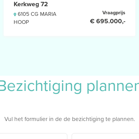
Kerkweg 72
uin met overkapping, gazon en
Vraagprijs
6105 CG MARIA
€ 695.000,-
HOOP
Bezichtiging planne
OR EEN BEZICHTIGING.
ing tot deze onroerende zaak
komst hebben getekend, de
Vul het formulier in de de bezichtiging te plannen.
een uitdrukkelijk onderdeel
et vervallen van de eventuele