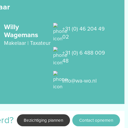
aar
Willy
+31 (0) 46 204 49
Wagemans
02
Makelaar | Taxateur
+31 (0) 6 488 009
48
info@wa-wo.nl
erd?
Bezichtiging plannen
Contact opnemen