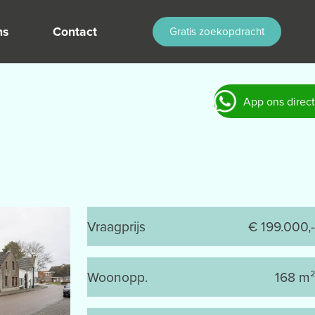
ns
Contact
Gratis zoekopdracht
App ons direct
Vraagprijs
€ 199.000,-
Woonopp.
168 m²