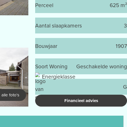
Perceel
625 m²
Aantal slaapkamers
3
Bouwjaar
1907
Soort Woning
Geschakelde woning
Energieklasse
G
 alle foto's
Financieel advies