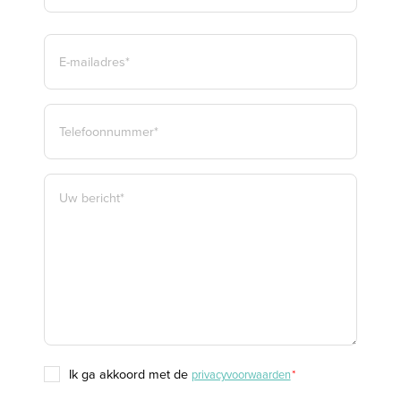
ACHTERNAAM*
E-
MAILADRES
*
TELEFOON
*
BERICHT
*
TOESTEMMING
ik ga akkoord met de
privacyvoorwaarden
*
*