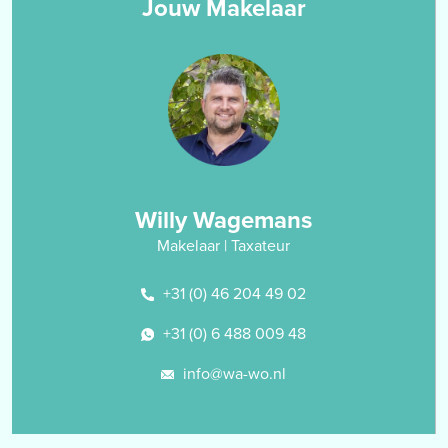
Jouw Makelaar
BIJZONDERHEDEN:
- appartement is per direct beschikbaar;
- appartement is v.v. een geïsoleerd dak;
- appartement is v.v. houten kozijnen;
- appartement is v.v. dubbele beglazing;
- (verlichte) parkeerplaats aanwezig aan de achterzijde van het
appartementencomplex;
- genoemde huurprijs is excl. G/W/L/;
- waarborgsom is €1.600,--.
Willy Wagemans
Makelaar | Taxateur
+31 (0) 46 204 49 02
+31 (0) 6 488 009 48
info@wa-wo.nl