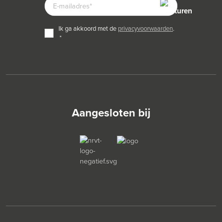
E-
MAILADRES
TOESTEMMING
ik ga akkoord met de
privacyvoorwaarden
.
*
*
Aangesloten bij