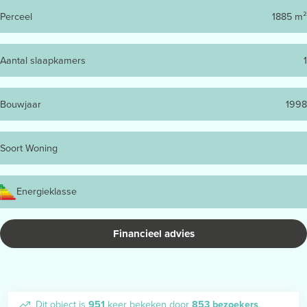
Perceel
1885 m²
Aantal slaapkamers
1
Bouwjaar
1998
Soort Woning
Energieklasse
Financieel advies
Dit object is
951
keer bekeken door
853 bezoekers
.