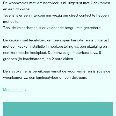
De woonkamer met laminaatvloer is nl. uitgerust met 2 dakramen
en een dakkapel.
Tevens is er een intercom aanwezig om direct contact te hebben
met buiten.
T.h.v. de knieschotten is er voldoende bergruimte gecreëerd.
De keuken met tegelvloer, kent een open karakter en is uitgerust
met een keukeninstallatie in hoekopstelling v.v. een afzuiging en
een keramische kookplaat. De aanwezige meterkast is v.v. 8
groepen (1x krachtstroom) en 2 aardlekken.
De slaapkamer is bereikbaar vanuit de woonkamer en is zoals de
woonkamer v.v. een laminaatvloer en een dakraam.
Meer lezen
Middels de keuken is de geheel betegelde badkamer bereikbaar
welke is ingedeeld met een dubbele wastafel, een ligbad met
glazen douchewand en een staand closet.
De elektrische boiler is ook op de badkamer gesitueerd.