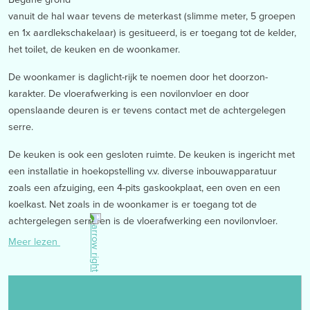
vanuit de hal waar tevens de meterkast (slimme meter, 5 groepen
en 1x aardlekschakelaar) is gesitueerd, is er toegang tot de kelder,
het toilet, de keuken en de woonkamer.
De woonkamer is daglicht-rijk te noemen door het doorzon-
karakter. De vloerafwerking is een novilonvloer en door
openslaande deuren is er tevens contact met de achtergelegen
serre.
De keuken is ook een gesloten ruimte. De keuken is ingericht met
een installatie in hoekopstelling v.v. diverse inbouwapparatuur
zoals een afzuiging, een 4-pits gaskookplaat, een oven en een
koelkast. Net zoals in de woonkamer is er toegang tot de
achtergelegen serre en is de vloerafwerking een novilonvloer.
Meer lezen
Over de gehele breedte van de woning is er aan de achterzijde
van de woning een serre aangebouwd. Zowel de oprit als de tuin
zijn vanuit deze ruimte bereikbaar. Door de grote raampartijen en
een dubbele lichtkoepel is er extra lichtinval en is het een fijne plek