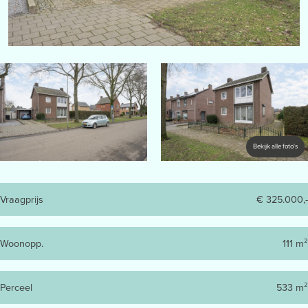
Bekijk alle foto's
Vraagprijs
€ 325.000,-
Woonopp.
111 m²
Perceel
533 m²