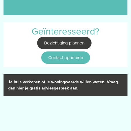
berging. De mogelijkheid om een vierde slaapkamer te creëren op
de zolder is aanwezig door een vaste trap naar de
zolderverdieping te realiseren.
Geïnteresseerd?
Garage
vrijstaande stenen garage met achtergelegen berging en
Bezichtiging plannen
voorgelegen oprit met carport. Tevens zijn de aansluitpunten van
het witgoed in de garage terug te vinden.
Contact opnemen
Tuin
voor- en achtergelegen, geheel omsloten tuin met glazen tuinkast,
gazon, terras en moestuin.
Je huis verkopen of je woningwaarde willen weten. Vraag
dan hier je gratis adviesgesprek aan.
BIJZONDERHEDEN
– het pand is gelegen uiterst gewilde locatie
– het pand is v.v. een kruipruimte
– het pand wordt gekenmerkt door de ligging nabij diverse
voorzieningen
– het pand is gelegen op een perceel met een oppervlakte van