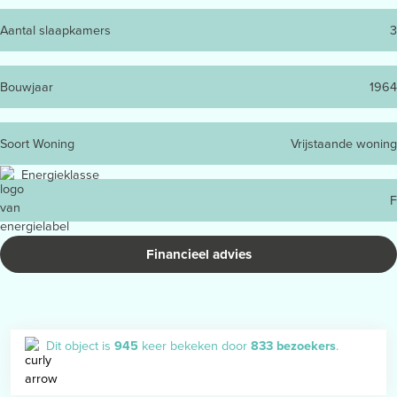
Aantal slaapkamers
3
Bouwjaar
1964
Soort Woning
Vrijstaande woning
Energieklasse
F
Financieel advies
Dit object is
945
keer bekeken door
833 bezoekers
.