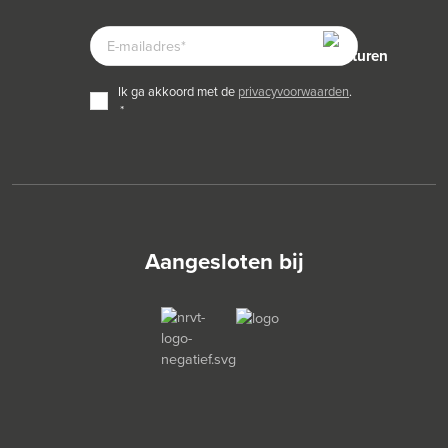
E-
MAILADRES
TOESTEMMING
ik ga akkoord met de
privacyvoorwaarden
.
*
*
Aangesloten bij