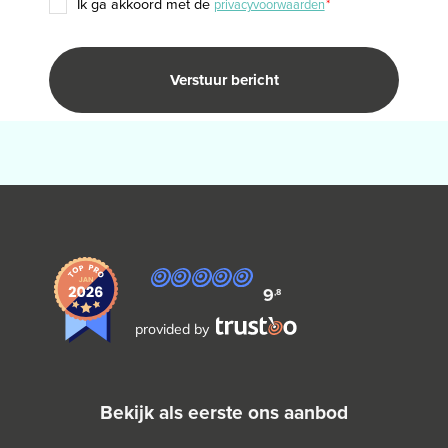
TOESTEMMING
ik ga akkoord met de
privacyvoorwaarden
*
*
9
,8
provided by
bekijk als eerste ons aanbod