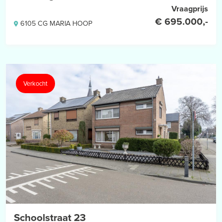
– De Meetinstructie is gebaseerd op de NEN2580. De
Vraagprijs
Meetinstructie is bedoeld om een meer eenduidige manier van
€ 695.000,-
6105 CG MARIA HOOP
meten toe te passen voor het geven van een indicatie van de
gebruiksoppervlakte. De Meetinstructie sluit verschillen in
meetuitkomsten niet volledig uit, door bijvoorbeeld
interpretatieverschillen, afrondingen of beperkingen bij het
uitvoeren van de meting.
Verkocht
Schoolstraat 23