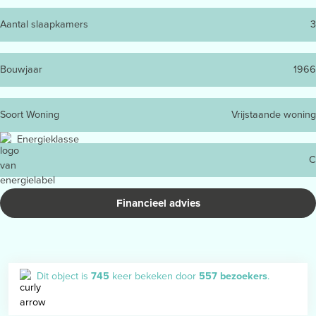
Aantal slaapkamers
3
Bouwjaar
1966
Soort Woning
Vrijstaande woning
Energieklasse
C
Financieel advies
Dit object is
745
keer bekeken door
557 bezoekers
.