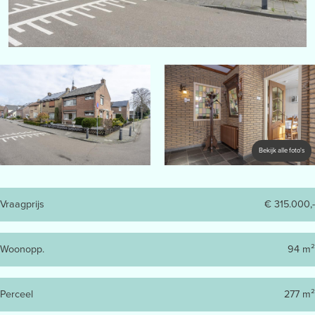
Bekijk alle foto's
Vraagprijs
€ 315.000,-
Woonopp.
94 m²
Perceel
277 m²