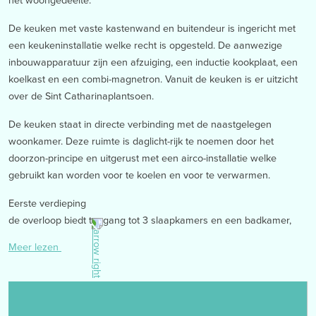
De keuken met vaste kastenwand en buitendeur is ingericht met
een keukeninstallatie welke recht is opgesteld. De aanwezige
inbouwapparatuur zijn een afzuiging, een inductie kookplaat, een
koelkast en een combi-magnetron. Vanuit de keuken is er uitzicht
over de Sint Catharinaplantsoen.
De keuken staat in directe verbinding met de naastgelegen
woonkamer. Deze ruimte is daglicht-rijk te noemen door het
doorzon-principe en uitgerust met een airco-installatie welke
gebruikt kan worden voor te koelen en voor te verwarmen.
Eerste verdieping
de overloop biedt toegang tot 3 slaapkamers en een badkamer,
respectievelijk groot:
Meer lezen
– slaapkamer 1: 2.50 x 3.58m, gelegen aan de voorzijde van de
woning
– slaapkamer 2: 3.97 x 3.58m, met airco en gelegen aan de
achterzijde van de woning