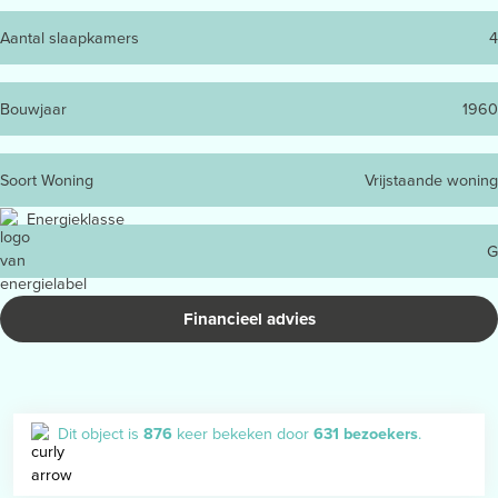
Aantal slaapkamers
4
Bouwjaar
1960
Soort Woning
Vrijstaande woning
Energieklasse
G
Financieel advies
Dit object is
876
keer bekeken door
631 bezoekers
.