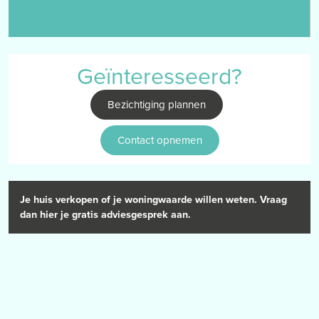
verdieping is de Cv-installatie geplaatst en voldoende bergruimte
terug te vinden.
Tuin
Geïnteresseerd?
De woning is gelegen op een bijzonder groot perceeloppervlakte
wat voor diverse doeleinden gebruikt kan worden. De tuin is
Bezichtiging plannen
gesitueerd op het noord-westen met een vrije ligging aan de
achterzijde. Of men nou dieren aan huis wilt houden of plaats
Contact opnemen
nodig heeft voor een bedrijf aan huis. De tuin biedt alle
mogelijkheden, zeker door de goede verbinding met het
voorgelegen straatbeeld.
Je huis verkopen of je woningwaarde willen weten. Vraag
BIJZONDERHEDEN
dan hier je gratis adviesgesprek aan.
– het pand is gelegen op een mooie en rustige locatie
– het pand kent veel lichtinval en een open indeling, wat het tot
een fijne en lichte plek maakt om te wonen
– het pand wordt gekenmerkt door de vrije ligging aan de
achterzijde
– het pand beschikt over een woonoppervlakte van ca. 110m2