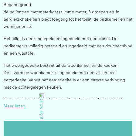
Begane grond
de hal/entree met meterkast (slimme meter, 3 groepen en 1x
aardlekschakelaar) biedt toegang tot het toilet, de badkamer en het
woongedeelte.
Het toilet is deels betegeld en ingedeeld met een closet. De
badkamer is volledig betegeld en ingedeeld met een douchecabine
en een wastafel.
Het woongedeelte bestaat uit de woonkamer en de keuken.
De L-vormige woonkamer is ingedeeld met een zit- en een
eetgedeelte. Vanuit het eetgedeelte is er een directe verbinding
met de achtergelegen keuken.
De keuken is gesitueerd in de achtergelegen aanbouw. Vanuit
Meer lezen
deze ruimte is het genieten geblazen met het uitzicht over de
achtergelegen tuin. De keukeninstallatie is eenvoudig te noemen
en uitgerust met 4-pits gaskookplaat.
Vanuit de keuken zijn de achtertuin en 2 bergruimtes bereikbaar.