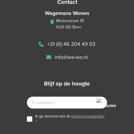
contact
Wagemans Wonen
Molenstraat 19
6121 XD Born
+31 (0) 46 204 49 02
info@wa-wo.nl
blijf op de hoogte
E-
MAILADRES
TOESTEMMING
ik ga akkoord met de
privacyvoorwaarden
.
*
*