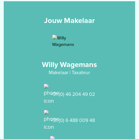
gelegen aan de achterzijde van de woning;
- badkamer (2.75 x 1.89m) welke is ingedeeld met een
inloopdouche, een vaste wastafel en een toilet.
Jouw Makelaar
Alle slaapkamers en de overloop zijn afgewerkt met
vloerbedekking en een novilonvloer.
Tweede verdieping
middels vaste trap bereikbare zolderverdieping. De overloop biedt
toegang tot een 4de slaapkamer (3.22 x 3.64m) met dakkapel en
Willy Wagemans
vaste kastenwanden en de bergzolder alwaar de Cv-installatie is
Makelaar | Taxateur
opgesteld.
Garage
+31 (0) 46 204 49 02
separaat gelegen garage (7.84x 2.82) met tuindeur, garagepoort en
voorgelegen oprit.
+31 (0) 6 488 009 48
Tuin
voor- en achtergelegen tuin met overdekt terras, een overkapping,
borders, gazon, een houten tuinhuis en een zelfstandige achterom.