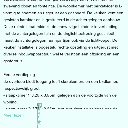
zwevend closet en fonteintje. De woonkamer met parketvloer is L-
vormig te noemen en uitgerust een gashaard. De keuken kent een
gesloten karakter en is gesitueerd in de achtergelegen aanbouw.
Deze ruimte staat middels de aanwezige tuindeur in verbinding
met de achtergelegen tuin en de daglichttoetreding geschiedt
naast de achtergelegen raampartijen ook via de lichtkoepel. De
keukeninstallatie is opgesteld rechte opstelling en uitgerust met
diverse inbouwapparatuur, wel te verstaan een afzuiging en een
gasfornuis.
Eerste verdieping
de overloop biedt toegang tot 4 slaapkamers en een badkamer,
respectievelijk groot:
- slaapkamer 1: 3.26 x 3.66m, gelegen aan de voorzijde van de
woning;
- slaapkamer 2: 3.73 x 3.66m, met muurkast en gelegen aan de
Meer lezen
achterzijde van de woning;
- slaapkamer 3: 2.71 x 1.98m, met aansluitpunten witgoed en