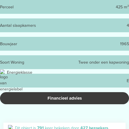
Perceel
425 m²
Aantal slaapkamers
4
Bouwjaar
1965
Soort Woning
Twee onder een kapwoning
Energieklasse
E
Financieel advies
Dit object is
791
keer bekeken door
427 bezoekers
.