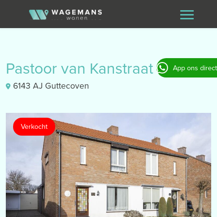
Pastoor van Kanstraat 30
App ons direct
6143 AJ Guttecoven
Verkocht