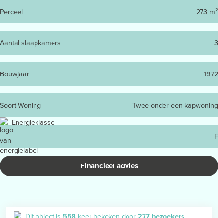
Perceel
273 m²
Aantal slaapkamers
3
Bouwjaar
1972
Soort Woning
Twee onder een kapwoning
Energieklasse
F
Financieel advies
Dit object is
558
keer bekeken door
277 bezoekers
.