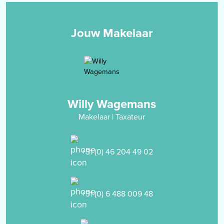
een toilet.
Alle slaapkamers en de overloop zijn afgewerkt met een
laminaatvloer.
Jouw Makelaar
Zolderverdieping
middels vlizotrap bereikbare bergzolder. De zolderverdieping kan
middels een vaste trap toegankelijk worden gemaakt en afgewerkt
worden als extra slaapkamer. Op deze verdieping is tevens de Cv-
installatie opgesteld.
Willy Wagemans
Makelaar | Taxateur
Garage
stenen garage (5.65 x 3.85m) met tuindeur, elektrisch bedienbare
kantelpoort en voorgelegen oprit.
+31 (0) 46 204 49 02
Tuin
voor- en achtergelegen-, onderhoudsvriendelijke tuin met overdekt
+31 (0) 6 488 009 48
terras, berging en zelfstandige achterom.
BIJZONDERHEDEN