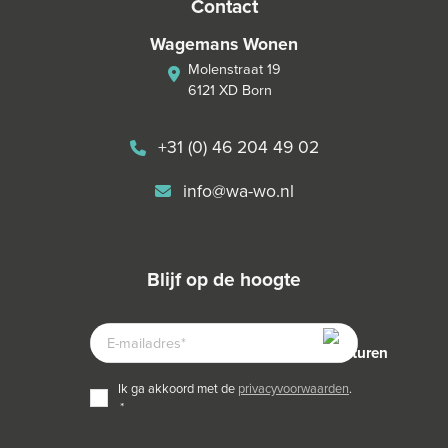
contact
Wagemans Wonen
Molenstraat 19
6121 XD Born
+31 (0) 46 204 49 02
info@wa-wo.nl
blijf op de hoogte
E-
MAILADRES
TOESTEMMING
ik ga akkoord met de
privacyvoorwaarden
.
*
*