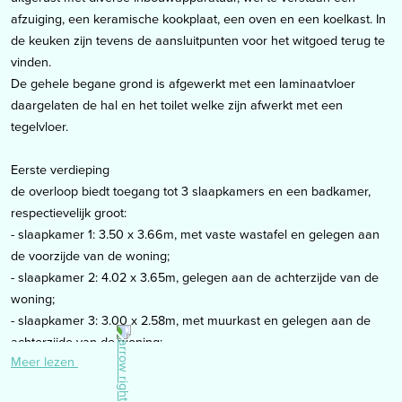
afzuiging, een keramische kookplaat, een oven en een koelkast. In
de keuken zijn tevens de aansluitpunten voor het witgoed terug te
vinden.
De gehele begane grond is afgewerkt met een laminaatvloer
daargelaten de hal en het toilet welke zijn afwerkt met een
tegelvloer.
Eerste verdieping
de overloop biedt toegang tot 3 slaapkamers en een badkamer,
respectievelijk groot:
- slaapkamer 1: 3.50 x 3.66m, met vaste wastafel en gelegen aan
de voorzijde van de woning;
- slaapkamer 2: 4.02 x 3.65m, gelegen aan de achterzijde van de
woning;
- slaapkamer 3: 3.00 x 2.58m, met muurkast en gelegen aan de
achterzijde van de woning;
Meer lezen
- badkamer (1.83 x 2.32m) welke is ingedeeld met een
douchecabine, een vaste wastafel verwerkt in een badmeubel en