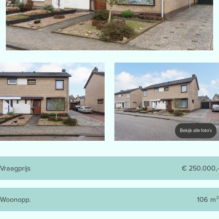
Bekijk alle foto's
Vraagprijs
€ 250.000,-
Woonopp.
106 m²