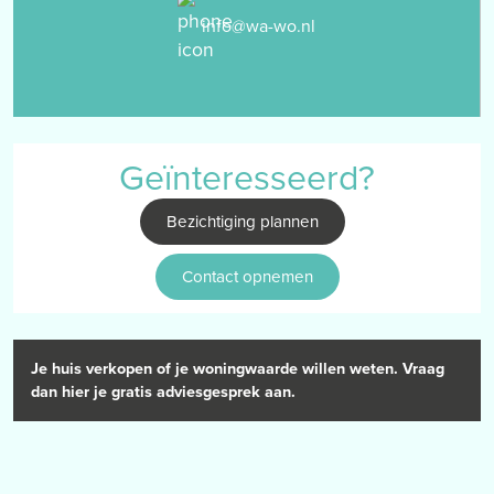
- het pand is gelegen op een goede locatie
info@wa-wo.nl
- het pand verkeert in een goede staat van onderhoud
- het pand is v.v. kruipruimte (toegankelijk middels trappenkast)
- het pand is gelegen op een perceeloppervlakte van 273m2
- het pand is v.v. spouwmuurisolatie
- het pand is grotendeels v.v. houten kozijnen met dubbele
Geïnteresseerd?
beglazing
- het pand is v.v. rolluiken;
Bezichtiging plannen
- het pand is gelegen nabij diverse belangrijke uitvalswegen
- moderniseren is wenselijk
Contact opnemen
- Cv-installatie, merk: Remeha Calenta, bj. 2015 (eigendom)
INTERESSE? MAAK DAN EEN AFSPRAAK MET WAGEMANS WONEN
VOOR EEN BEZICHTIGING.
Je huis verkopen of je woningwaarde willen weten. Vraag
dan hier je gratis adviesgesprek aan.
- Uitdrukkelijk wordt gesteld dat een koopovereenkomst met
betrekking tot deze onroerende zaak eerst dan tot stand is
gekomen nadat alle partijen de koopovereenkomst hebben
getekend, de zogenaamde “schriftelijkheidsvereiste” is in dezen