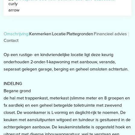
Financieel advies
Omschrijving
Kenmerken
Locatie
Plattegronden
Contact
Op een rustige- en kindvriendelijke locatie ligt deze keurig
onderhouden 2-onder-1-kapwoning met aanbouw, veranda,
separaat gelegen garage, berging en geheel omsloten achtertuin.
INDELING
Begane grond
de hal met trappenkast, meterkast (slimme meter en 8 groepen en
1x aardlek) en een geheel betegelde toiletruimte met zwevend
closet. De woonkamer is L-vormig en daglicht-rijk te noemen. De
keuken met aansluitpunten witgoed en tuindeur is gesitueerd in de
achtergelegen aanbouw. De keukeninstallatie is opgesteld hoek en
uitgerust met diverse inbouwapparatuur, wel te verstaan een