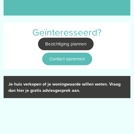
afgewerkt met een laminaatvloer.
Garage
de woning is uitgerust met een inpandige garage (7.84 x 4.14m)
Geïnteresseerd?
met een waterpunt, een kantelpoort en een voorgelegen oprit. De
garage, met buitendeur, biedt tal van mogelijkheden, van extra
Bezichtiging plannen
opbergruimte tot een werkplek of een hobbyruimte. De omvormer
van de zonnepanelen is tevens terug te vinden in de garage.
Contact opnemen
Tuin
De voor- en geheel omsloten achtertuin biedt volop ruimte voor
buitenleven, met 2 overdekte terrassen, gazon en borders.
Je huis verkopen of je woningwaarde willen weten. Vraag
dan hier je gratis adviesgesprek aan.
BIJZONDERHEDEN
– het pand kent een mooie ligging
– het pand is instapklaar te noemen
– het pand beschikt over een woonoppervlakte van ca. 103m2
– het pand is v.v. kunststof kozijnen met HR++ beglazing
– het pand is uitgerust met rolluiken