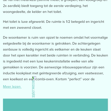
2x aardlek) biedt toegang tot de eerste verdieping, het
woongedeelte, de kelder en het toilet.
Het toilet is luxe afgewerkt. De ruimte is 1/2 betegeld en ingericht
met een zwevend closet.
De woonkamer is ruim van opzet te noemen omdat het voormalige
eetgedeelte bij de woonkamer is getrokken. De achtergelegen
aanbouw is volledig ingericht als eetkamer en de keuken staat
door het open karakter met beide ruimten in verbinding. De keuken
is ingedeeld met een luxe keukeninstallatie welke van alle
gemakken is voorzien. De aanwezige inbouwapparatuur zijn een
inductie kookplaat met geïntegreerde afzuiging, een vaatwasser,
een koelkast en een combi-oven. Kortom “perfect” voor de
kookliefhebber die van gemak houdt! Voor de snelle hap is er
Meer lezen
tevens een barelement aanwezig.
De aanbouw is ingericht als eetkamer. De openslaande tuindeuren
zorgen voor een optimaal tuincontact en een naadloze overgang