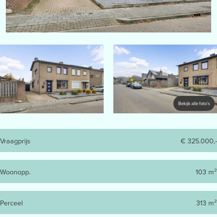
Bekijk alle foto's
Vraagprijs
€ 325.000,-
Woonopp.
103 m²
Perceel
313 m²