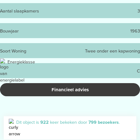
Aantal slaapkamers
3
Bouwjaar
1963
Soort Woning
Twee onder een kapwoning
Energieklasse
C
Financieel advies
Dit object is
922
keer bekeken door
799 bezoekers
.