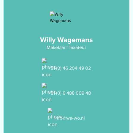
- slaapkamer 2: 2.20 x 2.65m, gelegen aan de achterzijde van de
woning;
- slaapkamer 3: 2.20 x 3.70m, gelegen aan de voorzijde van de
woning;
- de geheel betegelde toiletruimte met zwevend closet, design
radiator en een vaste wastafel welke is verwerkt in een
Willy Wagemans
badmeubel.
Makelaar | Taxateur
Alle slaapkamers en de overloop zijn voorzien van een
laminaatvloer.
+31 (0) 46 204 49 02
Tweede verdieping
middels vlizo-trap bereikbare bergzolder waar de Cv-installatie is
gestationeerd.
+31 (0) 6 488 009 48
Tuin
er is een voor- en achtertuin aanwezig bij de woning. De achtertuin
met tuinhuis is onderhoudsvriendelijk te noemen en vanuit het
info@wa-wo.nl
straatbeeld bereikbaar.