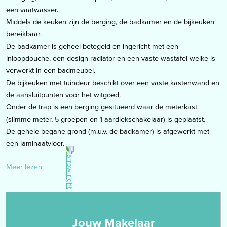
een vaatwasser.
Middels de keuken zijn de berging, de badkamer en de bijkeuken
bereikbaar.
De badkamer is geheel betegeld en ingericht met een
inloopdouche, een design radiator en een vaste wastafel welke is
verwerkt in een badmeubel.
De bijkeuken met tuindeur beschikt over een vaste kastenwand en
de aansluitpunten voor het witgoed.
Onder de trap is een berging gesitueerd waar de meterkast
(slimme meter, 5 groepen en 1 aardlekschakelaar) is geplaatst.
De gehele begane grond (m.u.v. de badkamer) is afgewerkt met
een laminaatvloer.
Meer lezen
Eerste verdieping
de overloop biedt toegang tot 3 slaapkamers en een toiletruimte
respectievelijk groot:
- slaapkamer 1: 3.20 x 3.70m, gelegen aan de achterzijde van de
woning;
Jouw Makelaar