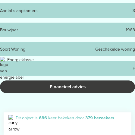
Aantal slaapkamers
3
Bouwjaar
1963
Soort Woning
Geschakelde woning
Energieklasse
F
Financieel advies
Dit object is
686
keer bekeken door
379 bezoekers
.