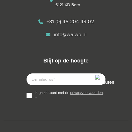
6121 XD Born
+31 (0) 46 204 49 02
info@wa-wo.nl
blijf op de hoogte
E-
MAILADRES
TOESTEMMING
ik ga akkoord met de
privacyvoorwaarden
.
*
*