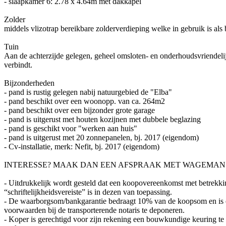
- slaapkamer 6: 2.78 x 4.64m met dakkapel
Zolder
middels vlizotrap bereikbare zolderverdieping welke in gebruik is al
Tuin
Aan de achterzijde gelegen, geheel omsloten- en onderhoudsvriendelijke
verbindt.
Bijzonderheden
- pand is rustig gelegen nabij natuurgebied de "Elba"
- pand beschikt over een woonopp. van ca. 264m2
- pand beschikt over een bijzonder grote garage
- pand is uitgerust met houten kozijnen met dubbele beglazing
- pand is geschikt voor "werken aan huis"
- pand is uitgerust met 20 zonnepanelen, bj. 2017 (eigendom)
- Cv-installatie, merk: Nefit, bj. 2017 (eigendom)
INTERESSE? MAAK DAN EEN AFSPRAAK MET WAGEMANS 
- Uitdrukkelijk wordt gesteld dat een koopovereenkomst met betrekki
“schriftelijkheidsvereiste” is in dezen van toepassing.
- De waarborgsom/bankgarantie bedraagt 10% van de koopsom en is ee
voorwaarden bij de transporterende notaris te deponeren.
- Koper is gerechtigd voor zijn rekening een bouwkundige keuring te (