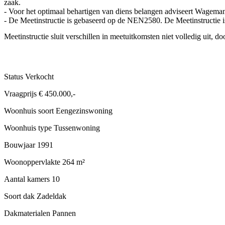
zaak.
- Voor het optimaal behartigen van diens belangen adviseert Wagema
- De Meetinstructie is gebaseerd op de NEN2580. De Meetinstructie i
Meetinstructie sluit verschillen in meetuitkomsten niet volledig uit, d
Status
Verkocht
Vraagprijs
€ 450.000,-
Woonhuis soort
Eengezinswoning
Woonhuis type
Tussenwoning
Bouwjaar
1991
Woonoppervlakte
264 m²
Aantal kamers
10
Soort dak
Zadeldak
Dakmaterialen
Pannen