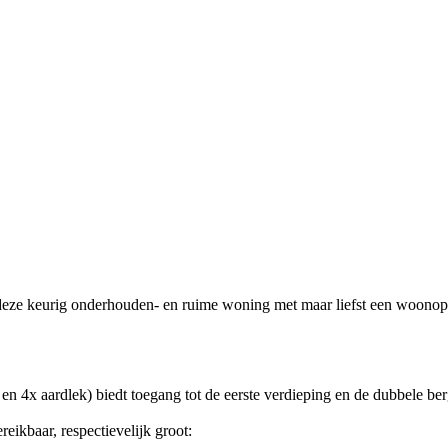
gt deze keurig onderhouden- en ruime woning met maar liefst een woono
p en 4x aardlek) biedt toegang tot de eerste verdieping en de dubbele b
eikbaar, respectievelijk groot: