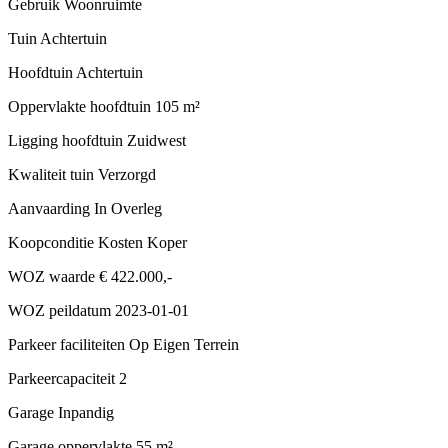
Gebruik
Woonruimte
Tuin
Achtertuin
Hoofdtuin
Achtertuin
Oppervlakte hoofdtuin
105 m²
Ligging hoofdtuin
Zuidwest
Kwaliteit tuin
Verzorgd
Aanvaarding
In Overleg
Koopconditie
Kosten Koper
WOZ waarde
€ 422.000,-
WOZ peildatum
2023-01-01
Parkeer faciliteiten
Op Eigen Terrein
Parkeercapaciteit
2
Garage
Inpandig
Garage oppervlakte
55 m²