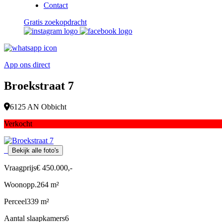
Contact
Gratis zoekopdracht
App ons direct
Broekstraat 7
6125 AN Obbicht
Verkocht
Bekijk alle foto's
Vraagprijs
€ 450.000,-
Woonopp.
264 m²
Perceel
339 m²
Aantal slaapkamers
6