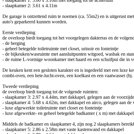
- slaapkamer 1: 5.00 x 3.10m met toegang tot de achtertuin
- slaapkamer 2: 3.61 x 4.11m
De garage is ontzettend ruim te noemen (ca. 55m2) en is uitgerust me
auto's geparkeerd kunnen worden.
Eerste verdieping
de overloop biedt toegang tot het voorgelegen dakterras en de volgen
- de berging
- geheel betegelde toiletruimte met closet, urinoir en fonteintje
- de bijkeuken/wasruimte met aansluitpunten witgoed, wasbak en stand
- de ruime L-vormige woonkamer met haard en een schuifpui die in ve
De keuken kent een gesloten karakter en is ingedeeld met een luxe ke
combi-oven, een hete-lucht-oven, een koelkast en een vaatwasser (bj.
Tweede verdieping
de overloop biedt toegang tot de volgende ruimten:
- slaapkamer 3: 2.97 x 4.44m, met dakkapel, gelegen aan de voorzij
- slaapkamer 4: 5.68 x 4.62m, met dakkapel en airco, gelegen aan de
- luxe afgewerkte toiletruimte met closet en fonteintje
- luxe afgewerkte- en geheel betegelde badkamer ( x m) met dakkapel,
Middels de badkamer en slaapkamer 4, zijn nog 2 slaapkamers bereikba
- slaapkamer 5: 2.86 x 2.58m met vaste kastenwand en dakkapel