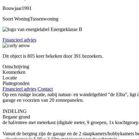
Bouwjaar
1991
Soort Woning
Tussenwoning
Energieklasse
B
Financieel advies
Dit object is
805
keer bekeken door
391 bezoekers
.
Omschrijving
Kenmerken
Locatie
Plattegronden
Financieel advies
Contact
Op een rustige locatie, nabij natuur- en wandelgebied "de Elba", li
garage en voorzien van 20 zonnepanelen.
INDELING
Begane grond
de hal/entree met meterkast (digitale meter, 9 groepen, 1x krachtgroe
Vanuit de berging zijn de garage en de 2 slaapkamers/hobbykamers ber