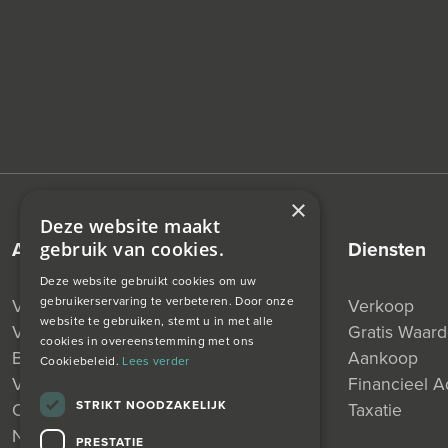
×
Deze website maakt
aanbod
diensten
gebruik van cookies.
Deze website gebruikt cookies om uw
gebruikerservaring te verbeteren. Door onze
Verkocht
Verkoop
website te gebruiken, stemt u in met alle
Verhuurd
Gratis Waar
cookies in overeenstemming met ons
Beschikbaar
Aankoop
Cookiebeleid.
Lees verder
Verkocht Onder Voorbehoud
Financieel A
STRIKT NOODZAKELIJK
Onder Bod
Taxatie
Nieuw
PRESTATIE