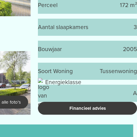
Perceel
172 m²
Aantal slaapkamers
3
Bouwjaar
2005
Soort Woning
Tussenwoning
Energieklasse
A
 alle foto's
Financieel advies