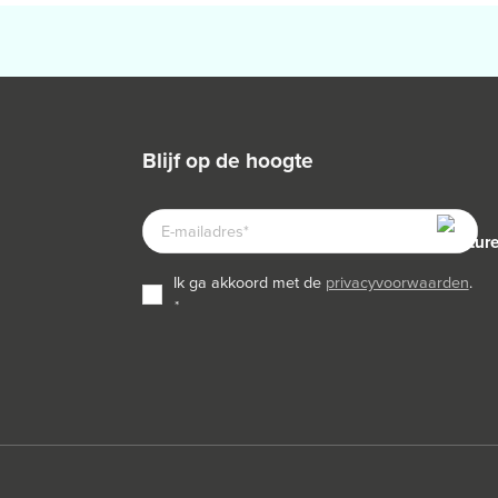
blijf op de hoogte
E-
MAILADRES
TOESTEMMING
ik ga akkoord met de
privacyvoorwaarden
.
*
*