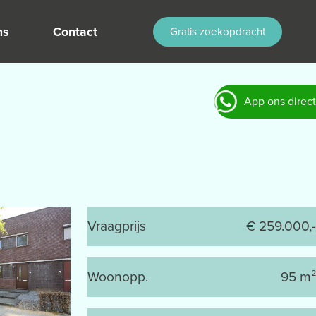
ns
Contact
Gratis zoekopdracht
App ons direct
Vraagprijs
€ 259.000,-
Woonopp.
95 m²