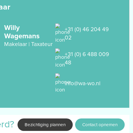
aar
Willy
+31 (0) 46 204 49
Wagemans
02
Makelaar | Taxateur
+31 (0) 6 488 009
48
info@wa-wo.nl
erd?
Bezichtiging plannen
Contact opnemen