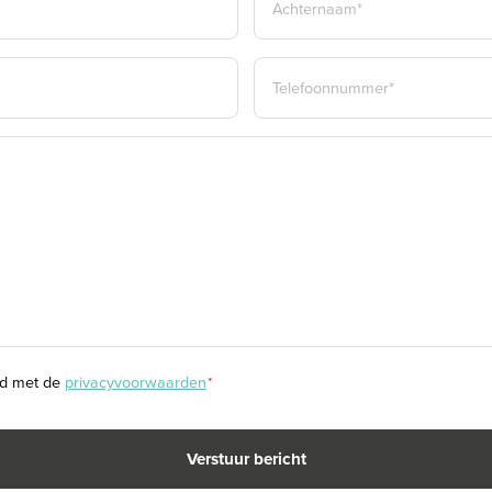
mans Wonen geïnteresseerden
ACHTERNAAM*
TELEFOON
*
 is bedoeld om een meer
indicatie van de
ten niet volledig uit, door
het uitvoeren van de meting.
rd met de
privacyvoorwaarden
*