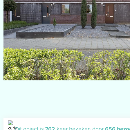
Dit object is
762
keer bekeken door
656 bezo