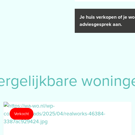
Je huis verkopen of je wo
adkamer.
adviesgesprek aan.
2 groot.
0m2 groot.
 16m2 groot.
n douchewand), een toilet, een
n parketvloer.
ergelijkbare woning
80 x breedte 5.40m) met
Verkocht
iting, elektra en water. Deze