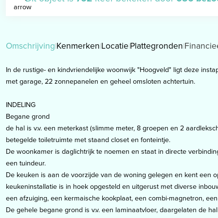
Omschrijving
Kenmerken
Locatie
Plattegronden
Financie
In de rustige- en kindvriendelijke woonwijk "Hoogveld" ligt deze ins
met garage, 22 zonnepanelen en geheel omsloten achtertuin.
INDELING
Begane grond
de hal is v.v. een meterkast (slimme meter, 8 groepen en 2 aardleks
betegelde toiletruimte met staand closet en fonteintje.
De woonkamer is daglichtrijk te noemen en staat in directe verbindin
een tuindeur.
De keuken is aan de voorzijde van de woning gelegen en kent een o
keukeninstallatie is in hoek opgesteld en uitgerust met diverse inbo
een afzuiging, een kermaische kookplaat, een combi-magnetron, een
De gehele begane grond is v.v. een laminaatvloer, daargelaten de hal 