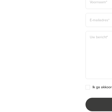
*
deze onroerende zaak.
- Voor het optimaal behartigen van diens belangen adviseert Wage
VOORNAAM*
E-
en kopers om een professionele aankoopmakelaar in te schakelen.
MAILADRES
- De Meetinstructie is gebaseerd op de NEN2580. De Meetinstructie
*
eenduidige manier van meten toe te passen voor het geven van een 
BERICHT
gebruiksoppervlakte. De Meetinstructie sluit verschillen in meetuitkoms
*
bijvoorbeeld interpretatieverschillen, afrondingen of beperkingen bij 
TOESTEMMING
ik ga akkoo
*