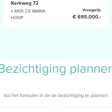
Kerkweg 72
Vraagprijs
6105 CG MARIA
€ 695.000,-
HOOP
en
OR EEN BEZICHTIGING.
Bezichtiging planne
ing tot deze onroerende zaak
komst hebben getekend, de
een uitdrukkelijk onderdeel
et vervallen van de eventuele
Vul het formulier in de de bezichtiging te plannen.
en.
laten) verrichten, dan wel
 de staat en het gebruik van