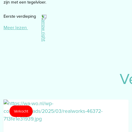
zijn met een tegelvloer.
Eerste verdieping
de overloop met bergkast biedt toegang tot 3 slaapkamers en een b
Meer lezen
Slaapkamer 1 is gelegen aan de voorzijde van de woning en is ca. 6m
Slaapkamer 2 is gelegen aan de voorzijde van de woning en is ca. 1
Slaapkamer 3 is gelegen aan de achterzijde van de woning en is ca.
De badkamer is 2/3 betegeld en ingedeeld met een ligbad (met galze
design radiator en een vaste wastafel verwerkt in een badmeubel.
Alle slaapkamers en de overloop zijn voorzien van een massieve eike
V
Tuin
er is een voor- en een onderhoudsvriendelijke achtertuin.
Garage
aan de achterzijde is de woning uitgerust met een garage (lengte 5.
Verkocht
elektrisch bedienbare kantelpoort, camera-systeem met internetaanslu
ruimte is prima buitenom bereikbaar als ook middels de achtertuin.