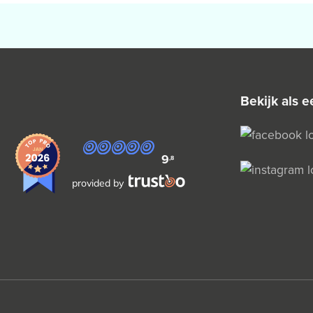
bekijk als
9
,8
provided by