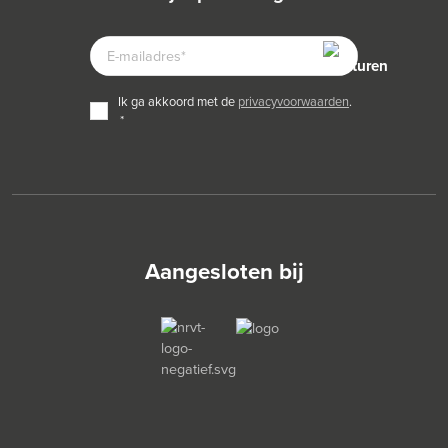
E-
MAILADRES
TOESTEMMING
ik ga akkoord met de
privacyvoorwaarden
.
*
*
Aangesloten bij