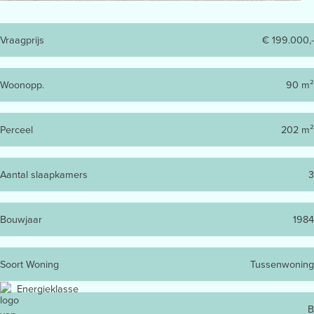
Vraagprijs
€ 199.000,-
Woonopp.
90 m²
Perceel
202 m²
Aantal slaapkamers
3
Bouwjaar
1984
Soort Woning
Tussenwoning
Energieklasse
B