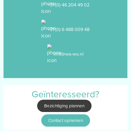
aan de voorzijde is het pand uitgerust met een carport van ca.
+31 (0) 46 204 49 02
15m2.
BIJZONDERHEDEN
+31 (0) 6 488 009 48
- pand kent een rustige- en kindvriendelijke ligging
- pand is v.v. kunststof kozijnen
- pand is v.v. HR++ beglazing
- pand is v.v. rolluiken
info@wa-wo.nl
- close-in boiler keuken, bj. 2007 (EIGENDOM)
- Cv-installatie, merk: Remeha, bj. 2011 (HUUR).
INTERESSE? MAAK DAN EEN AFSPRAAK MET WAGEMANS WONEN
VOOR EEN BEZICHTIGING.
Geïnteresseerd?
- Uitdrukkelijk wordt gesteld dat een koopovereenkomst met
Bezichtiging plannen
betrekking tot deze onroerende zaak eerst dan tot stand is
gekomen nadat alle partijen de koopovereenkomst hebben
Contact opnemen
getekend, de zogenaamde “schriftelijkheidsvereiste” is in dezen
van toepassing.