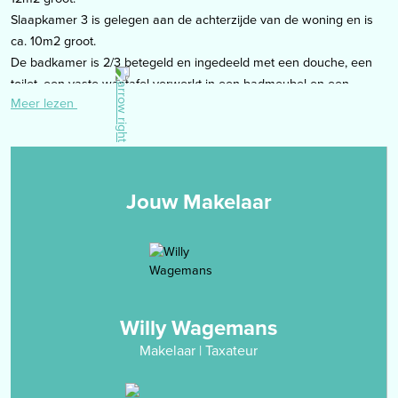
Slaapkamer 3 is gelegen aan de achterzijde van de woning en is
ca. 10m2 groot.
De badkamer is 2/3 betegeld en ingedeeld met een douche, een
toilet, een vaste wastafel verwerkt in een badmeubel en een
Meer lezen
design radiator.
Alle slaapkamers en de overloop zijn voorzien van een
laminaatvloer.
Zolder
Jouw Makelaar
de zolder is middels vaste trap bereikbaar. Het betreft een
bergzolder welke afgewerkt kan worden als 4de slaapkamer. Op
zolder is tevens de CV-installatie gestationeerd.
Tuin
er is een voor- en een onderhoudsvriendelijke achtertuin met
Willy Wagemans
tuinhuis. De achtertuin is buitenom bereikbaar.
Makelaar | Taxateur
Carport