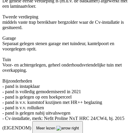
De gehele eerste verdieping is (m.u.v. de badkamer) afgewerkt met
een laminaatvloer.
Tweede verdieping
middels vaste trap bereikbare bergzolder waar de Cv-installatie is
gesitueerd.
Garage
Separaat gelegen stenen garage met tuindeur, kantelpoort en
voorgelegen oprit.
Tuin
Voor- en achtergelegen, geheel onderhoudsvriendelijke tuin met
overkapping.
Bijzonderheden
- pand is instapklaar
- pand is volledig gemoderniseerd in 2021
- pand is gelegen op een hoekperceel
- pand is v.v. kunststof kozijnen met HR++ beglazing
- pand is v.v. rolluiken
- pand is gelegen nabij uitvalswegen
- Cv-installatie, merk: Nefit Proline NxT HRC 24/CW4, bj. 2015
(EIGENDOM)
Meer lezen