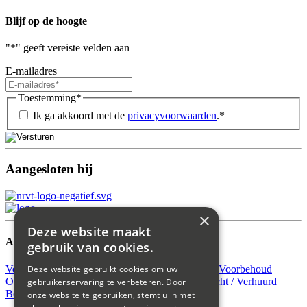
Blijf op de hoogte
"
*
" geeft vereiste velden aan
E-mailadres
Toestemming
*
Ik ga akkoord met de
privacyvoorwaarden
.
*
Aangesloten bij
×
Deze website maakt
Aanbod
gebruik van cookies.
Verkocht
Verhuurd
Beschikbaar
Verkocht Onder Voorbehoud
Deze website gebruikt cookies om uw
Onder Bod
Nieuw
Koop
Open huis
Huur
Verkocht / Verhuurd
gebruikerservaring te verbeteren. Door
Bedrijfsaanbod huur
onze website te gebruiken, stemt u in met