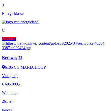
3
Energieklasse
C
Verkocht
Kerkweg 72
6105 CG MARIA HOOP
Vraagprijs
€ 695.000,-
Woonopp
261 ㎡
Perceel