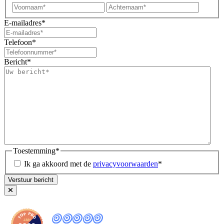
Voornaam*
Achter
E-mailadres
*
Telefoon
*
Bericht
*
Toestemming
*
Ik ga akkoord met de
privacyvoorwaarden
*
9
,8