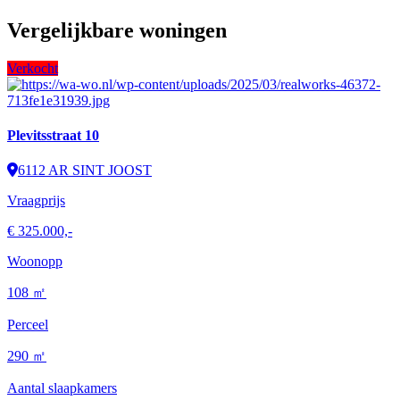
Vergelijkbare woningen
Verkocht
Plevitsstraat 10
6112 AR SINT JOOST
Vraagprijs
€ 325.000,-
Woonopp
108 ㎡
Perceel
290 ㎡
Aantal slaapkamers