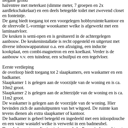
Begane grond
hal/entree met meterkast (slimme meter, 7 groepen en 2x
aardlekschakelaar) en een deels betegelde toilet met zwevend closet
en fonteintje.
De gang biedt toegang tot een voorgelegen hobbyruimte/kantoor en
de sfeervolle L-vormige woonkamer welke is afgewerkt met een
laminaatvloer.
De keuken is semi-open en is gesitueerd in de achtergelegen
aanbouw. De keukeninstallatie is recht opgesteld en uitgerust met
diverse inbouwapparatuur o.a. een afzuiging, een inductie
kookplaat, een combi-magnetron en een koelkast. Verder is de
aanbouw v.v. een tuindeur, een schuifpui en een tegelvloer.
Eerste verdieping
de overloop biedt toegang tot 2 slaapkamers, een waskamer en een
badkamer.
Slaapkamer 1 is gelegen aan de voorzijde van de woning en is ca.
10m2 groot.
Slaapkamer 2 is gelegen aan de achterzijde van de woning en is ca.
11m2 groot.
De waskamer is gelegen aan de voorzijde van de woning. Hier
bevinden zich de aansluitpunten van het witgoed. De ruimte kan
tevens dienen als extra slaapkamer of kantoor.
De badkamer is geheel betegeld en ingedeeld met een inloopdouche
en een vaste wastafel welke is verwerkt in een badmeubel.