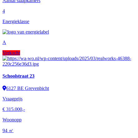
Aantal slaapkamers
4
Energieklasse
A
Verkocht
Schoolstraat 23
6127 BE Grevenbicht
Vraagprijs
€ 315.000,-
Woonopp
94 ㎡