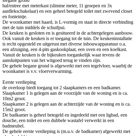
Begane grond
hal/entree met meterkast (slimme meter, 11 groepen en 3x
aardlekschakelaar) en een geheel betegeld toilet met zwevend closet
en fonteintje.
De woonkamer met haard, is L-vormig en staat in directe verbinding
met de tuin middels de schuifpui.
De keuken is gesloten en is gesitueerd in de achtergelegen aanbouw.
Ook vanuit de keuken is er toegang tot de tuin. De keukeninstallatie
is recht opgesteld en uitgerust met diverse inbouwapparatuur o.a.
een afzuiging, een 4-pits gaskookplaat, een oven en een koelkast.
Vanuit de keuken is de bijkeuken toegankelijk waar tevens de
aansluitpunten van het witgoed terug te vinden zijn.
De gehele begane grond is afgewerkt met een tegelvloer, waarbij de
woonkamer is v.v. vloerverwarming.
Eerste verdieping
de overloop biedt toegang tot 2 slaapkamers en een badkamer.
Slaapkamer 1 is gelegen aan de voorzijde van de woning en is ca.
10m2 groot.
Slaapkamer 2 is gelegen aan de achterzijde van de woning en is ca.
15m2 groot.
De badkamer is geheel betegeld en ingedeeld met een ligbad, een
douche, een toilet en een dubbele wastafel verwerkt in een
badmeubel.
De gehele eerste verdieping is (m.u.v. de badkamer) afgewerkt met