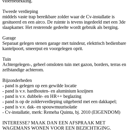
vloerbedekking.
Tweede verdieping
middels vaste trap bereikbare zolder waar de Cv-installatie is
gesitueerd en een airco. De ruimte is tevens ingedeeld met een 3de
slaapkamer. Het resterende gedeelte wordt gebruik als berging.
Garage
Separaat gelegen stenen garage met tuindeur, elektrisch bedienbare
kantelpoort, smeerput en voorgelegen oprit.
Tuin
Achtergelegen-, geheel omsloten tuin met gazon, borders, terras en
zelfstandige achterom.
Bijzonderheden
- pand is gelegen op een gewilde locatie
- pand is v.v. hardhouten- en aluminium kozijnen
- pand is v.v. dubbele- en HR++ beglazing
- pand is op de zolderverdieping uitgebreid met een dakkapel;
- pand is v.v. dak- en spouwmuurisolatie
- Cv-installatie, merk: Remeha Quinta, bj. 2010 (EIGENDOM)
INTERESSE? MAAK DAN EEN AFSPRAAK MET
WAGEMANS WONEN VOOR EEN BEZICHTIGING.