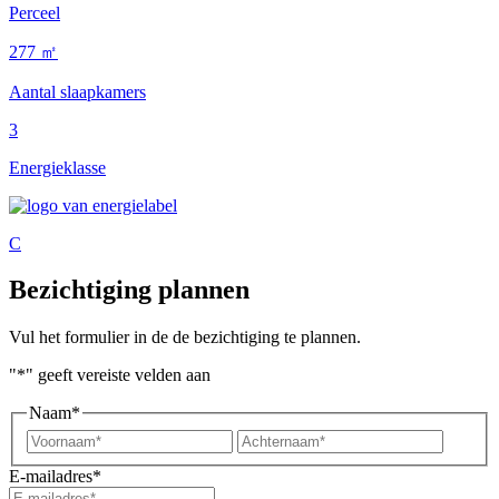
Perceel
277 ㎡
Aantal slaapkamers
3
Energieklasse
C
Bezichtiging plannen
Vul het formulier in de de bezichtiging te plannen.
"
*
" geeft vereiste velden aan
Naam
*
Voornaam*
Achter
E-mailadres
*