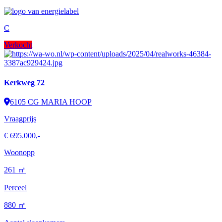
C
Verkocht
Kerkweg 72
6105 CG MARIA HOOP
Vraagprijs
€ 695.000,-
Woonopp
261 ㎡
Perceel
880 ㎡