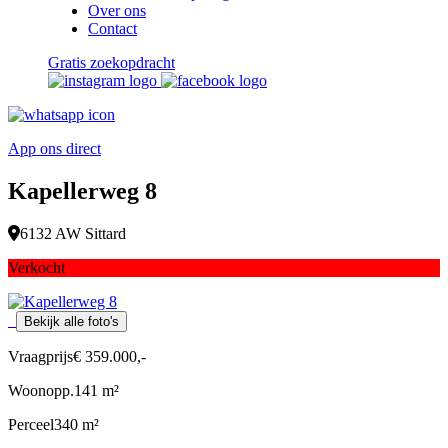
Over ons
Contact
Gratis zoekopdracht
App ons direct
Kapellerweg 8
6132 AW Sittard
Verkocht
Bekijk alle foto's
Vraagprijs
€ 359.000,-
Woonopp.
141 m²
Perceel
340 m²