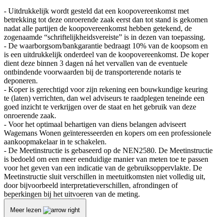
- Uitdrukkelijk wordt gesteld dat een koopovereenkomst met
betrekking tot deze onroerende zaak eerst dan tot stand is gekomen
nadat alle partijen de koopovereenkomst hebben getekend, de
zogenaamde “schriftelijkheidsvereiste” is in dezen van toepassing.
- De waarborgsom/bankgarantie bedraagt 10% van de koopsom en
is een uitdrukkelijk onderdeel van de koopovereenkomst. De koper
dient deze binnen 3 dagen ná het vervallen van de eventuele
ontbindende voorwaarden bij de transporterende notaris te
deponeren.
- Koper is gerechtigd voor zijn rekening een bouwkundige keuring
te (laten) verrichten, dan wel adviseurs te raadplegen teneinde een
goed inzicht te verkrijgen over de staat en het gebruik van deze
onroerende zaak.
- Voor het optimaal behartigen van diens belangen adviseert
Wagemans Wonen geïnteresseerden en kopers om een professionele
aankoopmakelaar in te schakelen.
- De Meetinstructie is gebaseerd op de NEN2580. De Meetinstructie
is bedoeld om een meer eenduidige manier van meten toe te passen
voor het geven van een indicatie van de gebruiksoppervlakte. De
Meetinstructie sluit verschillen in meetuitkomsten niet volledig uit,
door bijvoorbeeld interpretatieverschillen, afrondingen of
beperkingen bij het uitvoeren van de meting.
Meer lezen