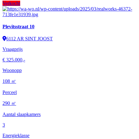
Verkocht
Plevitsstraat 10
6112 AR SINT JOOST
Vraagprijs
€ 325.000,-
Woonopp
108 ㎡
Perceel
290 ㎡
Aantal slaapkamers
3
Energieklasse