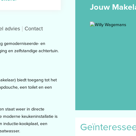
Jouw Makel
el advies
Contact
edig gemoderniseerde- en
g en zelfstandige achtertuin.
akelaar) biedt toegang tot het
pdouche, een toilet en een
n staat weer in directe
e moderne keukeninstallatie is
Geïnteresse
n inductie-kookplaat, een
vaatwasser.