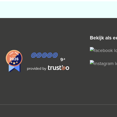
bekijk als
9
,8
provided by