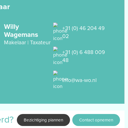
aar
Willy
+31 (0) 46 204 49
Wagemans
02
Makelaar | Taxateur
+31 (0) 6 488 009
48
info@wa-wo.nl
erd?
Bezichtiging plannen
Contact opnemen