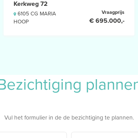
Kerkweg 72
aar is
Vraagprijs
6105 CG MARIA
€ 695.000,-
HOOP
OR EEN BEZICHTIGING.
king tot deze onroerende zaak
komst hebben getekend, de
Bezichtiging planne
een uitdrukkelijk onderdeel
et vervallen van de eventuele
en.
(laten) verrichten, dan wel
 de staat en het gebruik van
Vul het formulier in de de bezichtiging te plannen.
emans Wonen geïnteresseerden