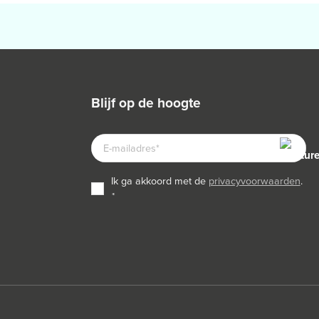
blijf op de hoogte
E-
MAILADRES
TOESTEMMING
ik ga akkoord met de
privacyvoorwaarden
.
*
*