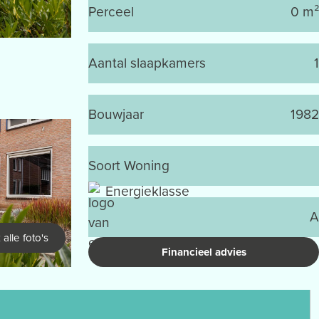
Perceel
0 m²
Aantal slaapkamers
1
Bouwjaar
1982
Soort Woning
Energieklasse
A
 alle foto's
Financieel advies