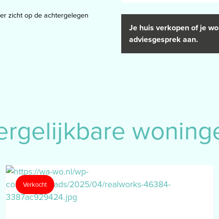
er zicht op de achtergelegen
Je huis verkopen of je wo
adviesgesprek aan.
 en zijn de aansluitpunten voor
minaat-parket vloer.
ergelijkbare woning
stgras en een zelfstandige
Verkocht