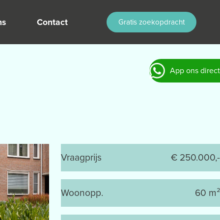
ns
Contact
Gratis zoekopdracht
App ons direct
Vraagprijs
€ 250.000,-
Woonopp.
60 m²