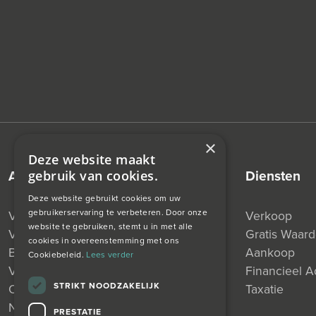
×
Deze website maakt
aanbod
diensten
gebruik van cookies.
Deze website gebruikt cookies om uw
gebruikerservaring te verbeteren. Door onze
Verkocht
Verkoop
website te gebruiken, stemt u in met alle
Verhuurd
Gratis Waar
cookies in overeenstemming met ons
Beschikbaar
Aankoop
Cookiebeleid.
Lees verder
Verkocht Onder Voorbehoud
Financieel A
STRIKT NOODZAKELIJK
Onder Bod
Taxatie
Nieuw
PRESTATIE