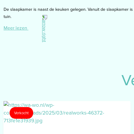
De slaapkamer is naast de keuken gelegen. Vanuit de slaapkamer is 
tuin.
Meer lezen
In de bergkast naast de slaapkamer staat de CV-installatie opgesteld
het witgoed gesitueerd.
Het gehele appartement is (m.u.v. de badkamer) afgewerkt met een la
Tuin
V
Voor- en achtergelegen tuin welke is ingedeeld en afgewerkt met kun
achterom.
Berging
separaat gelegen privé-berging.
Verkocht
Bijzonderheden
– pand is rustig doch centraal gelegen
– pand is in 2023 volledig gemoderniseerd