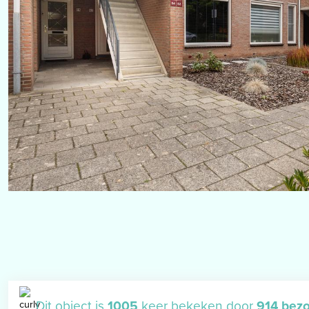
Dit object is
1005
keer bekeken door
914 bez