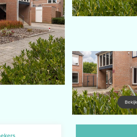
Bekijk
oekers
.