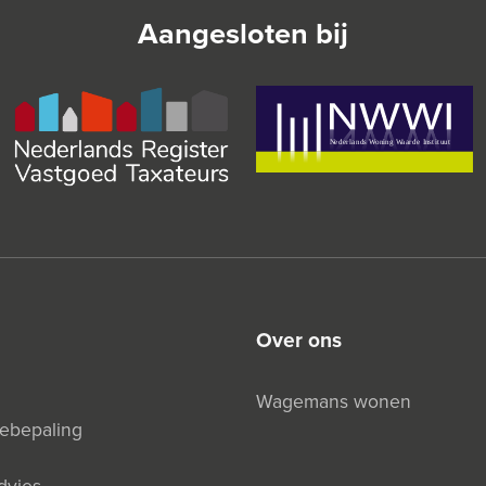
Aangesloten bij
over ons
Wagemans wonen
debepaling
dvies