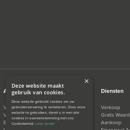
×
Deze website maakt
aanbod
diensten
gebruik van cookies.
Deze website gebruikt cookies om uw
Verkocht
Verkoop
gebruikerservaring te verbeteren. Door onze
website te gebruiken, stemt u in met alle
Verhuurd
Gratis Waar
cookies in overeenstemming met ons
Beschikbaar
Aankoop
Cookiebeleid.
Lees verder
Verkocht Onder Voorbehoud
Financieel A