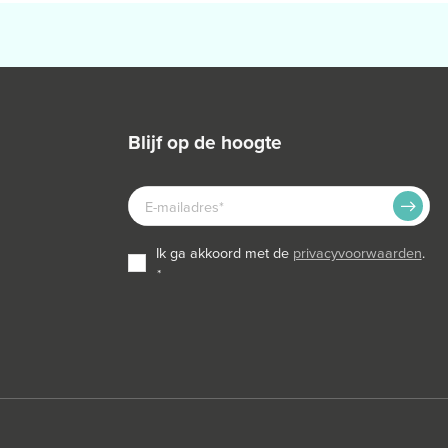
blijf op de hoogte
E-
MAILADRES
TOESTEMMING
ik ga akkoord met de
privacyvoorwaarden
.
*
*