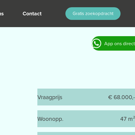
ns
Contact
Gratis zoekopdracht
App ons direct
Vraagprijs
€ 68.000,-
Woonopp.
47 m²