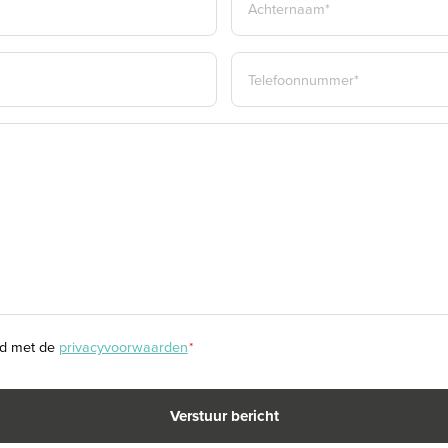
ACHTERNAAM*
TELEFOON
*
rd met de
privacyvoorwaarden
*