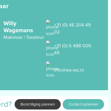
aar
Willy
+31 (0) 46 204 49
Wagemans
02
Makelaar | Taxateur
+31 (0) 6 488 009
48
info@wa-wo.nl
erd?
Bezichtiging plannen
Contact opnemen