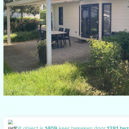
Dit object is
1409
keer bekeken door
1281 be