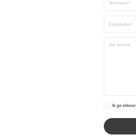
*
VOORNAAM*
E-
MAILADRES
*
BERICHT
*
TOESTEMMING
ik ga akkoo
*