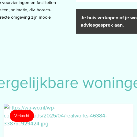
voorzieningen en faciliteiten
iten, animatie, div. horeca-
irecte omgeving zijn mooie
Je huis verkopen of je wo
uit naar België of Duitsland
adviesgesprek aan.
lezier zal hebben.
gië. Op zonnige dagen is buiten
n. Verder is er in de directe
ergelijkbare woning
taan.
Verkocht