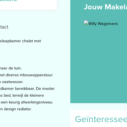
Jouw Makel
tact
2-slaapkamer chalet met
aar de tuin.
t met diverse inbouwapparatuur
en vaatwasser.
adkamer bereikbaar. De master
bed, terwijl de kleinere
 een keurig afwerkingsniveau
n design radiator.
Geïnteresse