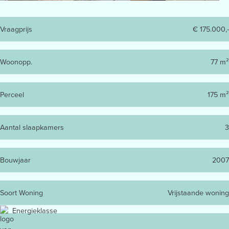
Vraagprijs
€ 175.000,-
Woonopp.
77 m²
Perceel
175 m²
Aantal slaapkamers
3
Bouwjaar
2007
Soort Woning
Vrijstaande woning
Energieklasse