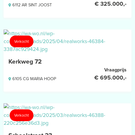
meten toe te passen voor het geven van een indicatie van de
€ 325.000,-
6112 AR SINT JOOST
gebruiksoppervlakte. De Meetinstructie sluit verschillen in
meetuitkomsten niet volledig uit, door bijvoorbeeld
interpretatieverschillen, afrondingen of beperkingen bij het
uitvoeren van de meting.
Verkocht
Kerkweg 72
Vraagprijs
€ 695.000,-
6105 CG MARIA HOOP
Verkocht