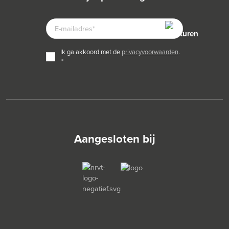
E-
MAILADRES
TOESTEMMING
ik ga akkoord met de
privacyvoorwaarden
.
*
*
Aangesloten bij