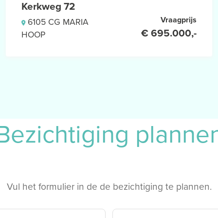
Kerkweg 72
ddels openslaande
Vraagprijs
6105 CG MARIA
De keuken is ingedeeld met
€ 695.000,-
HOOP
van diverse inbouwapparatuur
ser, een koffiemachine, een
binatie.
aminaatvloer, verwarmd
een luxe, respectievelijk
Bezichtiging planne
 woning
 de woning
 met een ligbad, een
n een badmeubel
laminaatvloer en verwarmd
Vul het formulier in de de bezichtiging te plannen.