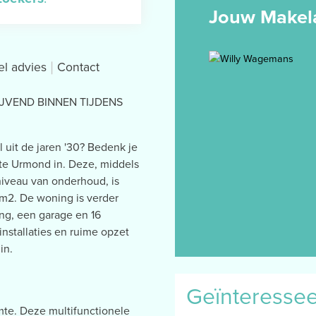
Jouw Makel
el advies
Contact
LIJVEND BINNEN TIJDENS
 uit de jaren '30? Bedenk je
5 te Urmond in. Deze, middels
niveau van onderhoud, is
5m2. De woning is verder
ng, een garage en 16
stallaties en ruime opzet
in.
Geïnteresse
mte. Deze multifunctionele