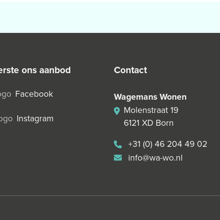
kwerk en achter de keuken is
e ligging van de tuin bestaat
e genieten. Echter bij
 eerste ons aanbod
contact
. garage)
Facebook
Wagemans Wonen
Molenstraat 19
Instagram
6121 XD Born
ep"
+31 (0) 46 204 49 02
info@wa-wo.nl
rwarmd middels
(eigendom)