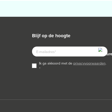
blijf op de hoogte
E-
MAILADRES
TOESTEMMING
ik ga akkoord met de
privacyvoorwaarden
.
*
*