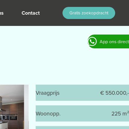
ns
Contact
Gratis zoekopdracht
App ons direct
Vraagprijs
€ 550.000,-
Woonopp.
225 m²