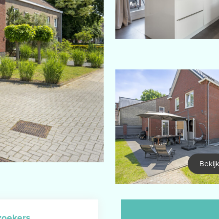
Bekijk
zoekers
.