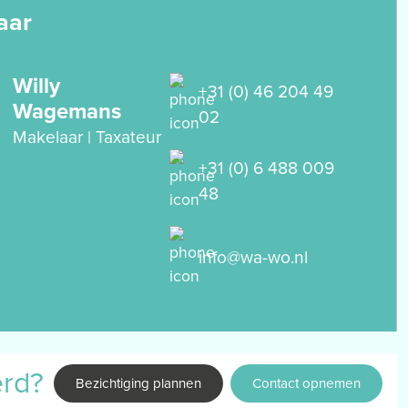
aar
Willy
+31 (0) 46 204 49
Wagemans
02
Makelaar | Taxateur
+31 (0) 6 488 009
48
info@wa-wo.nl
erd?
Bezichtiging plannen
Contact opnemen