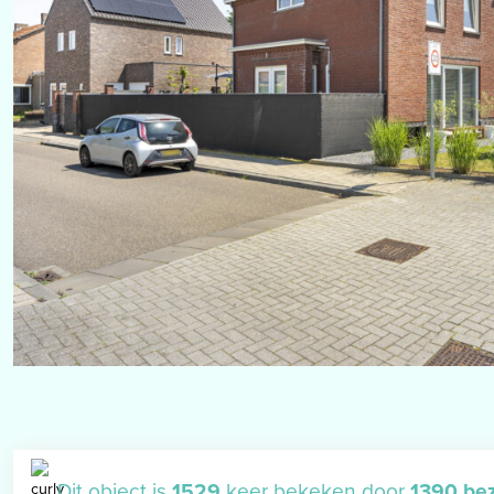
Dit object is
1529
keer bekeken door
1390 be