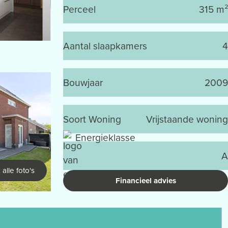
Perceel
315 m²
Aantal slaapkamers
4
Bouwjaar
2009
Soort Woning
Vrijstaande woning
Energieklasse
A
 alle foto's
Financieel advies