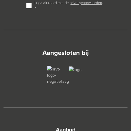
TOESTEMMING
ik ga akkoord met de
privacyvoorwaarden
.
*
*
Aangesloten bij
aanbod