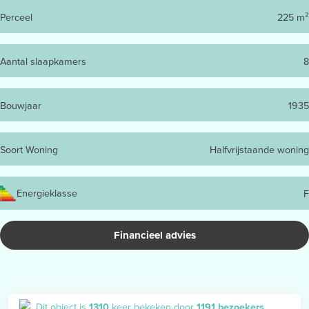
Perceel
225 m²
Aantal slaapkamers
8
Bouwjaar
1935
Soort Woning
Halfvrijstaande woning
Energieklasse
F
Financieel advies
Dit object is
1310
keer bekeken door
1191 bezoekers
.