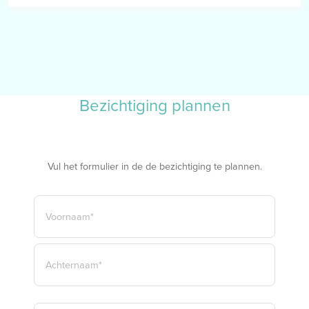
meten toe te passen voor het geven van een indicatie van de
gebruiksoppervlakte. De Meetinstructie sluit verschillen in
meetuitkomsten niet volledig uit, door bijvoorbeeld
interpretatieverschillen, afrondingen of beperkingen bij het
uitvoeren van de meting.
Bezichtiging plannen
Vul het formulier in de de bezichtiging te plannen.
NAAM
*
VOORNAAM*
ACHTERNAAM*