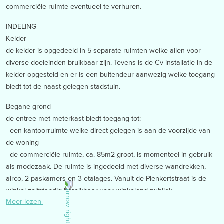
commerciële ruimte eventueel te verhuren.
INDELING
Kelder
de kelder is opgedeeld in 5 separate ruimten welke allen voor
diverse doeleinden bruikbaar zijn. Tevens is de Cv-installatie in de
kelder opgesteld en er is een buitendeur aanwezig welke toegang
biedt tot de naast gelegen stadstuin.
Begane grond
de entree met meterkast biedt toegang tot:
- een kantoorruimte welke direct gelegen is aan de voorzijde van
de woning
- de commerciële ruimte, ca. 85m2 groot, is momenteel in gebruik
als modezaak. De ruimte is ingedeeld met diverse wandrekken,
airco, 2 paskamers en 3 etalages. Vanuit de Plenkertstraat is de
winkel zelfstandig bereikbaar voor winkelend publiek
Meer lezen
- toiletruimte
Eerste verdieping