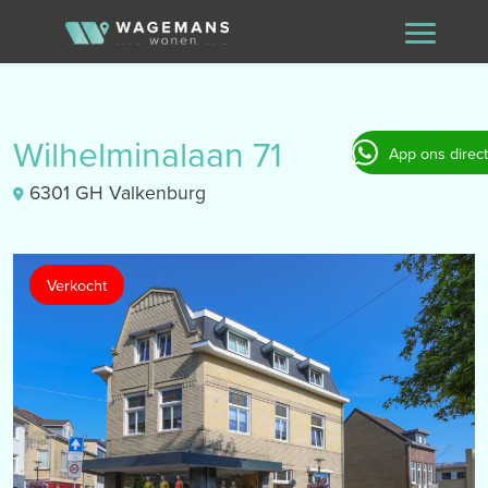
Wilhelminalaan 71
App ons direct
6301 GH Valkenburg
Verkocht