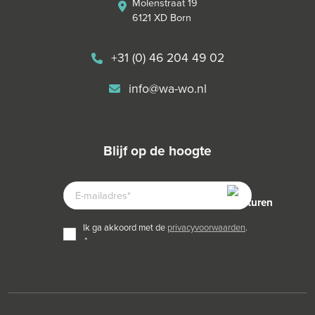
Molenstraat 19
6121 XD Born
+31 (0) 46 204 49 02
info@wa-wo.nl
blijf op de hoogte
E-
MAILADRES
TOESTEMMING
ik ga akkoord met de
privacyvoorwaarden
.
*
*