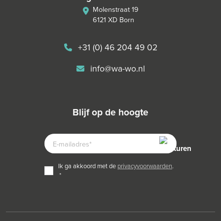
Molenstraat 19
6121 XD Born
+31 (0) 46 204 49 02
info@wa-wo.nl
blijf op de hoogte
E-
MAILADRES
TOESTEMMING
ik ga akkoord met de
privacyvoorwaarden
.
*
*