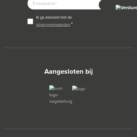
MAILADRES
*
ik ga akkoord met de
TOESTEMMING
*
privacyvoorwaarden
.
Aangesloten bij