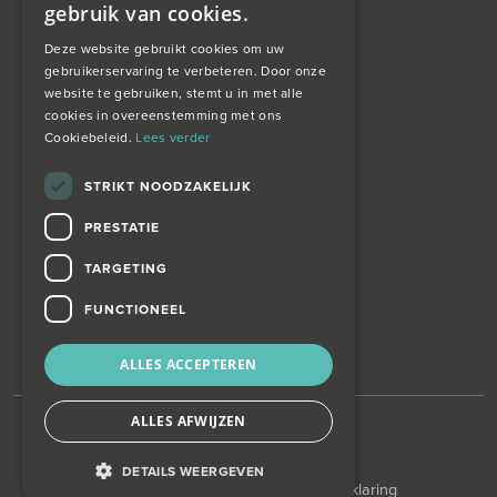
gebruik van cookies.
Taxatie
Deze website gebruikt cookies om uw
gebruikerservaring te verbeteren. Door onze
website te gebruiken, stemt u in met alle
over ons
cookies in overeenstemming met ons
Cookiebeleid.
Lees verder
Wagemans wonen
STRIKT NOODZAKELIJK
PRESTATIE
contact
TARGETING
Zoekopdracht
FUNCTIONEEL
ALLES ACCEPTEREN
ALLES AFWIJZEN
©
Wagemans Wonen
KVK-nummer: 42017859
DETAILS WEERGEVEN
Privacy Policy
|
Disclaimer
|
Cookie verklaring