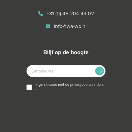
+31 (0) 46 204 49 02
info@wa-wo.nl
blijf op de hoogte
E-
MAILADRES
TOESTEMMING
ik ga akkoord met de
privacyvoorwaarden
.
*
*