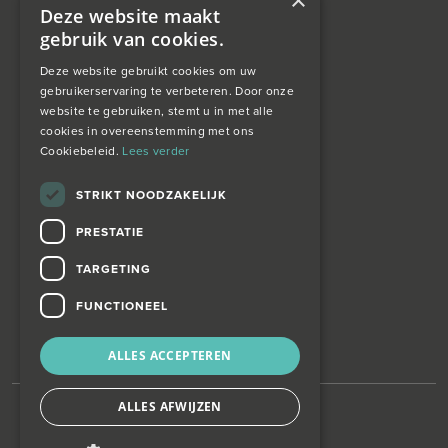
×
Financieel Advies
Deze website maakt
gebruik van cookies.
Taxatie
Deze website gebruikt cookies om uw
gebruikerservaring te verbeteren. Door onze
website te gebruiken, stemt u in met alle
over ons
cookies in overeenstemming met ons
Cookiebeleid.
Lees verder
Wagemans wonen
STRIKT NOODZAKELIJK
PRESTATIE
contact
TARGETING
Zoekopdracht
FUNCTIONEEL
ALLES ACCEPTEREN
ALLES AFWIJZEN
©
Wagemans Wonen
KVK-nummer: 42017859