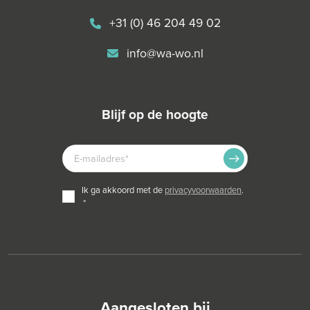
+31 (0) 46 204 49 02
info@wa-wo.nl
blijf op de hoogte
E-
MAILADRES
TOESTEMMING
ik ga akkoord met de
privacyvoorwaarden
.
*
*
Aangesloten bij