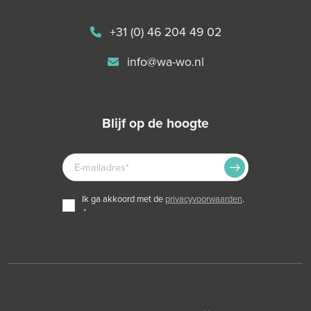
+31 (0) 46 204 49 02
info@wa-wo.nl
blijf op de hoogte
E-
MAILADRES
TOESTEMMING
ik ga akkoord met de
privacyvoorwaarden
.
*
*