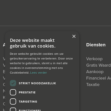
×
Deze website maakt
aanbod
diensten
gebruik van cookies.
Deze website gebruikt cookies om uw
Verkocht
Verkoop
gebruikerservaring te verbeteren. Door onze
website te gebruiken, stemt u in met alle
Verhuurd
Gratis Waar
cookies in overeenstemming met ons
Beschikbaar
Aankoop
Cookiebeleid.
Lees verder
Verkocht Onder Voorbehoud
Financieel A
STRIKT NOODZAKELIJK
Onder Bod
Taxatie
Nieuw
PRESTATIE
Koop
TARGETING
Open huis
Huur
FUNCTIONEEL