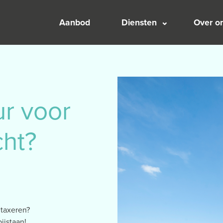
Aanbod
Diensten
Over o
ur voor
cht?
 taxeren?
ijstaan!