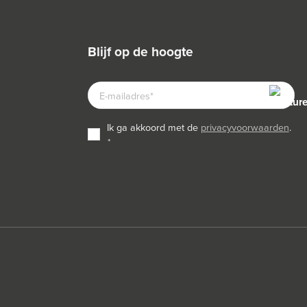
blijf op de hoogte
E-
MAILADRES
TOESTEMMING
ik ga akkoord met de
privacyvoorwaarden
.
*
*