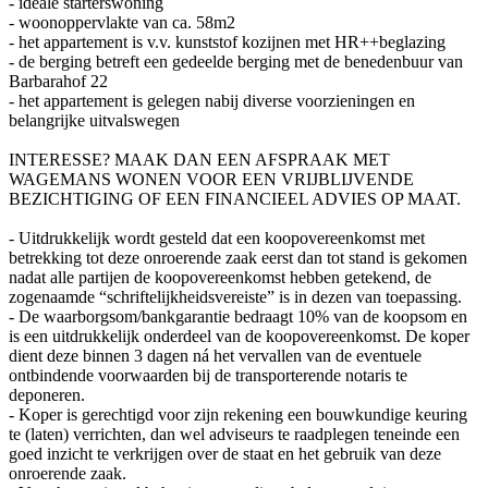
- ideale starterswoning
- woonoppervlakte van ca. 58m2
- het appartement is v.v. kunststof kozijnen met HR++beglazing
- de berging betreft een gedeelde berging met de benedenbuur van
Barbarahof 22
- het appartement is gelegen nabij diverse voorzieningen en
belangrijke uitvalswegen
INTERESSE? MAAK DAN EEN AFSPRAAK MET
WAGEMANS WONEN VOOR EEN VRIJBLIJVENDE
BEZICHTIGING OF EEN FINANCIEEL ADVIES OP MAAT.
- Uitdrukkelijk wordt gesteld dat een koopovereenkomst met
betrekking tot deze onroerende zaak eerst dan tot stand is gekomen
nadat alle partijen de koopovereenkomst hebben getekend, de
zogenaamde “schriftelijkheidsvereiste” is in dezen van toepassing.
- De waarborgsom/bankgarantie bedraagt 10% van de koopsom en
is een uitdrukkelijk onderdeel van de koopovereenkomst. De koper
dient deze binnen 3 dagen ná het vervallen van de eventuele
ontbindende voorwaarden bij de transporterende notaris te
deponeren.
- Koper is gerechtigd voor zijn rekening een bouwkundige keuring
te (laten) verrichten, dan wel adviseurs te raadplegen teneinde een
goed inzicht te verkrijgen over de staat en het gebruik van deze
onroerende zaak.