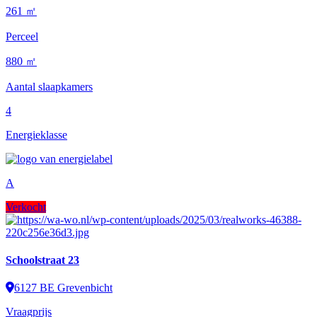
261 ㎡
Perceel
880 ㎡
Aantal slaapkamers
4
Energieklasse
A
Verkocht
Schoolstraat 23
6127 BE Grevenbicht
Vraagprijs