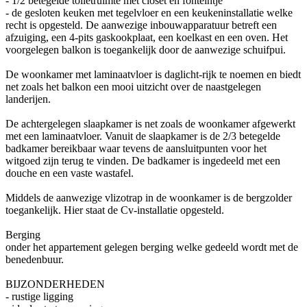
- 1/2 betegelde toiletruimte met closet en fonteintje
- de gesloten keuken met tegelvloer en een keukeninstallatie welke
recht is opgesteld. De aanwezige inbouwapparatuur betreft een
afzuiging, een 4-pits gaskookplaat, een koelkast en een oven. Het
voorgelegen balkon is toegankelijk door de aanwezige schuifpui.
De woonkamer met laminaatvloer is daglicht-rijk te noemen en biedt
net zoals het balkon een mooi uitzicht over de naastgelegen
landerijen.
De achtergelegen slaapkamer is net zoals de woonkamer afgewerkt
met een laminaatvloer. Vanuit de slaapkamer is de 2/3 betegelde
badkamer bereikbaar waar tevens de aansluitpunten voor het
witgoed zijn terug te vinden. De badkamer is ingedeeld met een
douche en een vaste wastafel.
Middels de aanwezige vlizotrap in de woonkamer is de bergzolder
toegankelijk. Hier staat de Cv-installatie opgesteld.
Berging
onder het appartement gelegen berging welke gedeeld wordt met de
benedenbuur.
BIJZONDERHEDEN
- rustige ligging