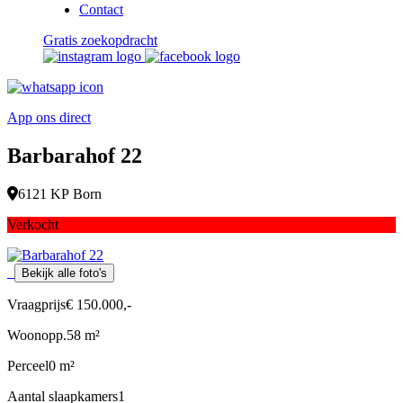
Contact
Gratis zoekopdracht
App ons direct
Barbarahof 22
6121 KP Born
Verkocht
Bekijk alle foto's
Vraagprijs
€ 150.000,-
Woonopp.
58 m²
Perceel
0 m²
Aantal slaapkamers
1