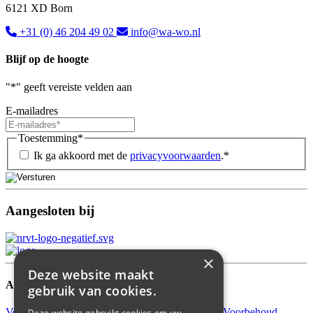
6121 XD Born
+31 (0) 46 204 49 02
info@wa-wo.nl
Blijf op de hoogte
"
*
" geeft vereiste velden aan
E-mailadres
Toestemming
*
Ik ga akkoord met de
privacyvoorwaarden
.
*
Aangesloten bij
×
Deze website maakt
Aanbod
gebruik van cookies.
Verkocht
Verhuurd
Beschikbaar
Verkocht Onder Voorbehoud
Deze website gebruikt cookies om uw