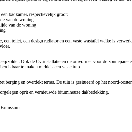
 een badkamer, respectievelijk groot:
ijde van de woning
zijde van de woning
ing
 een toilet, een design radiator en een vaste wastafel welke is verwer
vloer.
s bergzolder. Ook de Cv-installatie en de omvormer voor de zonnepanelen
bereikbaar te maken middels een vaste trap.
et berging en overdekt terras. De tuin is gesitueerd op het noord-ooste
voorgelegen oprit en vernieuwde bitumineuze dakbedekking.
an Brunssum