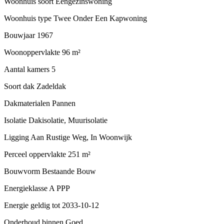
Woonhuis soort
Eengezinswoning
Woonhuis type
Twee Onder Een Kapwoning
Bouwjaar
1967
Woonoppervlakte
96 m²
Aantal kamers
5
Soort dak
Zadeldak
Dakmaterialen
Pannen
Isolatie
Dakisolatie, Muurisolatie
Ligging
Aan Rustige Weg, In Woonwijk
Perceel oppervlakte
251 m²
Bouwvorm
Bestaande Bouw
Energieklasse
A PPP
Energie geldig tot
2033-10-12
Onderhoud binnen
Goed