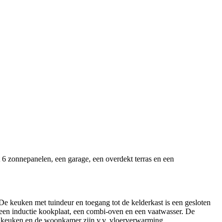
6 zonnepanelen, een garage, een overdekt terras en een
De keuken met tuindeur en toegang tot de kelderkast is een gesloten
, een inductie kookplaat, een combi-oven en een vaatwasser. De
de keuken en de woonkamer zijn v.v. vloerverwarming.