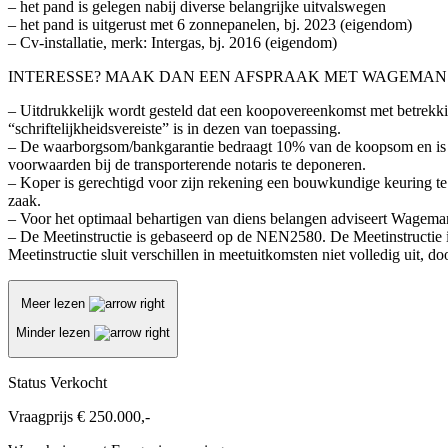
– het pand is gelegen nabij diverse belangrijke uitvalswegen
– het pand is uitgerust met 6 zonnepanelen, bj. 2023 (eigendom)
– Cv-installatie, merk: Intergas, bj. 2016 (eigendom)
INTERESSE? MAAK DAN EEN AFSPRAAK MET WAGEMANS 
– Uitdrukkelijk wordt gesteld dat een koopovereenkomst met betrekki
“schriftelijkheidsvereiste” is in dezen van toepassing.
– De waarborgsom/bankgarantie bedraagt 10% van de koopsom en is e
voorwaarden bij de transporterende notaris te deponeren.
– Koper is gerechtigd voor zijn rekening een bouwkundige keuring te (
zaak.
– Voor het optimaal behartigen van diens belangen adviseert Wagema
– De Meetinstructie is gebaseerd op de NEN2580. De Meetinstructie i
Meetinstructie sluit verschillen in meetuitkomsten niet volledig uit, d
Meer lezen
Minder lezen
Status
Verkocht
Vraagprijs
€ 250.000,-