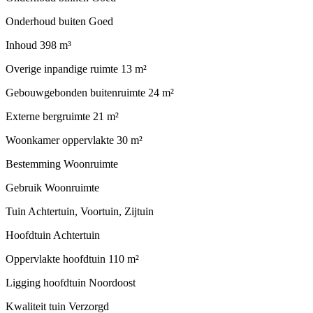
Onderhoud buiten
Goed
Inhoud
398 m³
Overige inpandige ruimte
13 m²
Gebouwgebonden buitenruimte
24 m²
Externe bergruimte
21 m²
Woonkamer oppervlakte
30 m²
Bestemming
Woonruimte
Gebruik
Woonruimte
Tuin
Achtertuin, Voortuin, Zijtuin
Hoofdtuin
Achtertuin
Oppervlakte hoofdtuin
110 m²
Ligging hoofdtuin
Noordoost
Kwaliteit tuin
Verzorgd