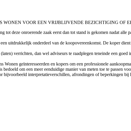
WONEN VOOR EEN VRIJBLIJVENDE BEZICHTIGING OF EE
ng tot deze onroerende zaak eerst dan tot stand is gekomen nadat all
en uitdrukkelijk onderdeel van de koopovereenkomst. De koper dient 
laten) verrichten, dan wel adviseurs te raadplegen teneinde een goed in
ns Wonen geïnteresseerden en kopers om een professionele aankoopmake
s bedoeld om een meer eenduidige manier van meten toe te passen voor
oor bijvoorbeeld interpretatieverschillen, afrondingen of beperkingen bij