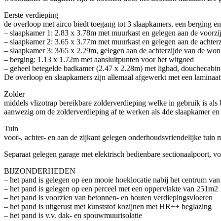
Eerste verdieping
de overloop met airco biedt toegang tot 3 slaapkamers, een berging en
– slaapkamer 1: 2.83 x 3.78m met muurkast en gelegen aan de voorz
– slaapkamer 2: 3.65 x 3.77m met muurkast en gelegen aan de achter
– slaapkamer 3: 3/65 x 2.29m, gelegen aan de achterzijde van de won
– berging: 1.13 x 1.72m met aansluitpunten voor het witgoed
– geheel betegelde badkamer (2.47 x 2.28m) met ligbad, douchecabine,
De overloop en slaapkamers zijn allemaal afgewerkt met een laminaat
Zolder
middels vlizotrap bereikbare zolderverdieping welke in gebruik is al
aanwezig om de zolderverdieping af te werken als 4de slaapkamer en 
Tuin
voor-, achter- en aan de zijkant gelegen onderhoudsvriendelijke tuin m
Separaat gelegen garage met elektrisch bedienbare sectionaalpoort, 
BIJZONDERHEDEN
– het pand is gelegen op een mooie hoeklocatie nabij het centrum v
– het pand is gelegen op een perceel met een oppervlakte van 251m2
– het pand is voorzien van betonnen- en houten verdiepingsvloeren
– het pand is uitgerust met kunststof kozijnen met HR++ beglazing
– het pand is v.v. dak- en spouwmuurisolatie