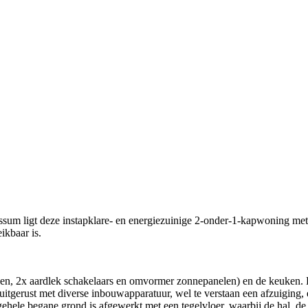
um ligt deze instapklare- en energiezuinige 2-onder-1-kapwoning met 
ikbaar is.
oepen, 2x aardlek schakelaars en omvormer zonnepanelen) en de keuken. 
 uitgerust met diverse inbouwapparatuur, wel te verstaan een afzuiging
gehele begane grond is afgewerkt met een tegelvloer, waarbij de hal, 