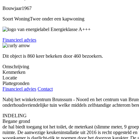
Bouwjaar
1967
Soort Woning
Twee onder een kapwoning
Energieklasse
A+++
Financieel advies
Dit object is
860
keer bekeken door
460 bezoekers
.
Omschrijving
Kenmerken
Locatie
Plattegronden
Financieel advies
Contact
Nabij het winkelcentrum Brunssum - Noord en het centrum van Brunss
onderhoudsvriendelijke tuin welke middels zelfstandige achterom bere
INDELING
Begane grond
de hal biedt toegang tot het toilet, de meterkast (slimme meter, 9 gr
ruimte. De aanwezige keukeninstallatie uit 2016 is recht opgesteld en
woonkamer is daglicht-rijk te noemen door het doorzon karakter. De 