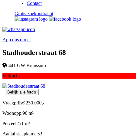
Contact
Gratis zoekopdracht
App ons direct
Stadhouderstraat 68
6441 GW Brunssum
Verkocht
Bekijk alle foto's
Vraagprijs
€ 250.000,-
Woonopp.
96 m²
Perceel
251 m²
Aantal slaapkamers
3