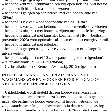
– het pand kent veel lichtinval en een vrij open indeling, wat het tot
een fijne en lichte plek maakt om te wonen
– het pand is gelegen op een perceel met een oppervlakte van
369m2
– het pand is v.v. een woonoppervlakte van ca. 163m2
– het pand is voorzien van betonnen- en houten verdiepingsvloeren
– het pand is uitgerust met houten kozijnen met dubbele beglazing
– het pand is uitgerust met kunststof kozijnen met HR++ beglazing
(november 2023) voor optimale isolatie en een lager energieverbruik
– het pand is uitgerust met rolluiken
– het pand is gelegen nabij diverse voorzieningen en belangrijke
uitvalswegen
– het pand is uitgerust met 10 zonnepanelen, bj 2021 (eigendom)
– Airco-installatie, bj. 2021 (eigendom)
– Cv-installatie, merk: Remeha Avanta, bj. 2015 (eigendom)
INTERESSE? MAAK DAN EEN AFSPRAAK MET
WAGEMANS WONEN VOOR EEN BEZICHTIGING OF
VRIJBLIJVEND FINANCIEEL ADVIES
– Uitdrukkelijk wordt gesteld dat een koopovereenkomst met
betrekking tot deze onroerende zaak eerst dan tot stand is gekomen
nadat alle partijen de koopovereenkomst hebben getekend, de
zogenaamde “schriftelijkheidsvereiste” is in dezen van toepassing.
– De waarborgsom/bankgarantie bedraagt 10% van de koopsom en