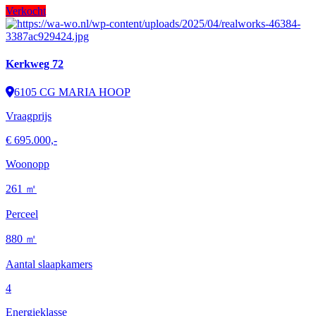
Verkocht
Kerkweg 72
6105 CG MARIA HOOP
Vraagprijs
€ 695.000,-
Woonopp
261 ㎡
Perceel
880 ㎡
Aantal slaapkamers
4
Energieklasse