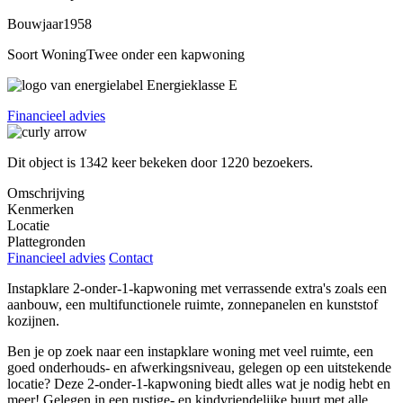
Bouwjaar
1958
Soort Woning
Twee onder een kapwoning
Energieklasse
E
Financieel advies
Dit object is
1342
keer bekeken door
1220 bezoekers
.
Omschrijving
Kenmerken
Locatie
Plattegronden
Financieel advies
Contact
Instapklare 2-onder-1-kapwoning met verrassende extra's zoals een
aanbouw, een multifunctionele ruimte, zonnepanelen en kunststof
kozijnen.
Ben je op zoek naar een instapklare woning met veel ruimte, een
goed onderhouds- en afwerkingsniveau, gelegen op een uitstekende
locatie? Deze 2-onder-1-kapwoning biedt alles wat je nodig hebt en
meer! Gelegen in een rustige- en kindvriendelijke buurt met alle