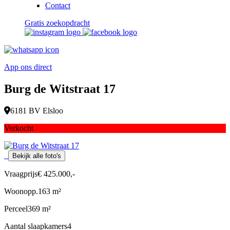
Contact
Gratis zoekopdracht
App ons direct
Burg de Witstraat 17
6181 BV Elsloo
Verkocht
Bekijk alle foto's
Vraagprijs
€ 425.000,-
Woonopp.
163 m²
Perceel
369 m²
Aantal slaapkamers
4