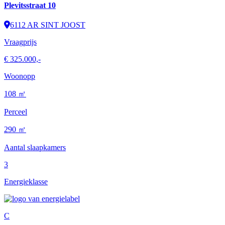
Plevitsstraat 10
6112 AR SINT JOOST
Vraagprijs
€ 325.000,-
Woonopp
108 ㎡
Perceel
290 ㎡
Aantal slaapkamers
3
Energieklasse
C