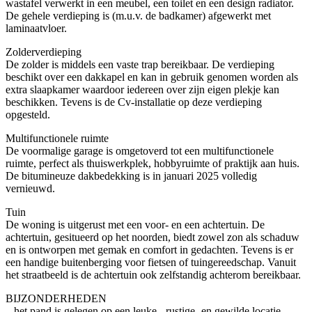
wastafel verwerkt in een meubel, een toilet en een design radiator.
De gehele verdieping is (m.u.v. de badkamer) afgewerkt met
laminaatvloer.
Zolderverdieping
De zolder is middels een vaste trap bereikbaar. De verdieping
beschikt over een dakkapel en kan in gebruik genomen worden als
extra slaapkamer waardoor iedereen over zijn eigen plekje kan
beschikken. Tevens is de Cv-installatie op deze verdieping
opgesteld.
Multifunctionele ruimte
De voormalige garage is omgetoverd tot een multifunctionele
ruimte, perfect als thuiswerkplek, hobbyruimte of praktijk aan huis.
De bitumineuze dakbedekking is in januari 2025 volledig
vernieuwd.
Tuin
De woning is uitgerust met een voor- en een achtertuin. De
achtertuin, gesitueerd op het noorden, biedt zowel zon als schaduw
en is ontworpen met gemak en comfort in gedachten. Tevens is er
een handige buitenberging voor fietsen of tuingereedschap. Vanuit
het straatbeeld is de achtertuin ook zelfstandig achterom bereikbaar.
BIJZONDERHEDEN
– het pand is gelegen op een leuke-, rustige- en gewilde locatie