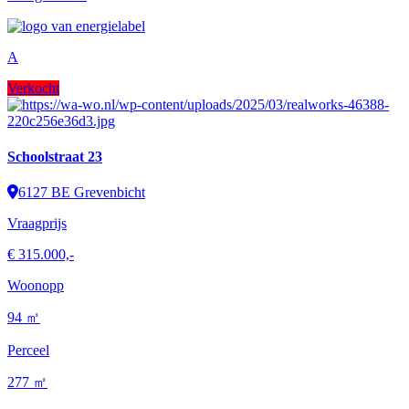
A
Verkocht
Schoolstraat 23
6127 BE Grevenbicht
Vraagprijs
€ 315.000,-
Woonopp
94 ㎡
Perceel
277 ㎡