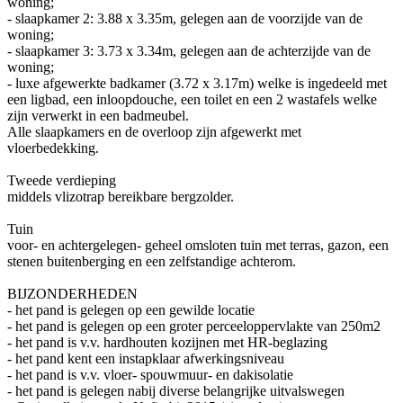
woning;
- slaapkamer 2: 3.88 x 3.35m, gelegen aan de voorzijde van de
woning;
- slaapkamer 3: 3.73 x 3.34m, gelegen aan de achterzijde van de
woning;
- luxe afgewerkte badkamer (3.72 x 3.17m) welke is ingedeeld met
een ligbad, een inloopdouche, een toilet en een 2 wastafels welke
zijn verwerkt in een badmeubel.
Alle slaapkamers en de overloop zijn afgewerkt met
vloerbedekking.
Tweede verdieping
middels vlizotrap bereikbare bergzolder.
Tuin
voor- en achtergelegen- geheel omsloten tuin met terras, gazon, een
stenen buitenberging en een zelfstandige achterom.
BIJZONDERHEDEN
- het pand is gelegen op een gewilde locatie
- het pand is gelegen op een groter perceeloppervlakte van 250m2
- het pand is v.v. hardhouten kozijnen met HR-beglazing
- het pand kent een instapklaar afwerkingsniveau
- het pand is v.v. vloer- spouwmuur- en dakisolatie
- het pand is gelegen nabij diverse belangrijke uitvalswegen