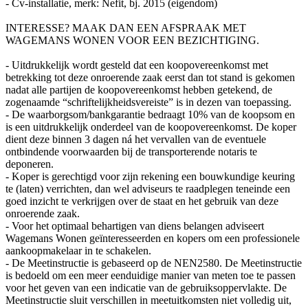
- Cv-installatie, merk: Nefit, bj. 2015 (eigendom)
INTERESSE? MAAK DAN EEN AFSPRAAK MET
WAGEMANS WONEN VOOR EEN BEZICHTIGING.
- Uitdrukkelijk wordt gesteld dat een koopovereenkomst met
betrekking tot deze onroerende zaak eerst dan tot stand is gekomen
nadat alle partijen de koopovereenkomst hebben getekend, de
zogenaamde “schriftelijkheidsvereiste” is in dezen van toepassing.
- De waarborgsom/bankgarantie bedraagt 10% van de koopsom en
is een uitdrukkelijk onderdeel van de koopovereenkomst. De koper
dient deze binnen 3 dagen ná het vervallen van de eventuele
ontbindende voorwaarden bij de transporterende notaris te
deponeren.
- Koper is gerechtigd voor zijn rekening een bouwkundige keuring
te (laten) verrichten, dan wel adviseurs te raadplegen teneinde een
goed inzicht te verkrijgen over de staat en het gebruik van deze
onroerende zaak.
- Voor het optimaal behartigen van diens belangen adviseert
Wagemans Wonen geïnteresseerden en kopers om een professionele
aankoopmakelaar in te schakelen.
- De Meetinstructie is gebaseerd op de NEN2580. De Meetinstructie
is bedoeld om een meer eenduidige manier van meten toe te passen
voor het geven van een indicatie van de gebruiksoppervlakte. De
Meetinstructie sluit verschillen in meetuitkomsten niet volledig uit,