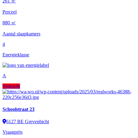
261 ㎡
Perceel
880 ㎡
Aantal slaapkamers
4
Energieklasse
A
Verkocht
Schoolstraat 23
6127 BE Grevenbicht
Vraagprijs