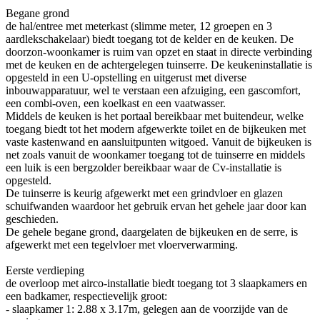
Begane grond
de hal/entree met meterkast (slimme meter, 12 groepen en 3
aardlekschakelaar) biedt toegang tot de kelder en de keuken. De
doorzon-woonkamer is ruim van opzet en staat in directe verbinding
met de keuken en de achtergelegen tuinserre. De keukeninstallatie is
opgesteld in een U-opstelling en uitgerust met diverse
inbouwapparatuur, wel te verstaan een afzuiging, een gascomfort,
een combi-oven, een koelkast en een vaatwasser.
Middels de keuken is het portaal bereikbaar met buitendeur, welke
toegang biedt tot het modern afgewerkte toilet en de bijkeuken met
vaste kastenwand en aansluitpunten witgoed. Vanuit de bijkeuken is
net zoals vanuit de woonkamer toegang tot de tuinserre en middels
een luik is een bergzolder bereikbaar waar de Cv-installatie is
opgesteld.
De tuinserre is keurig afgewerkt met een grindvloer en glazen
schuifwanden waardoor het gebruik ervan het gehele jaar door kan
geschieden.
De gehele begane grond, daargelaten de bijkeuken en de serre, is
afgewerkt met een tegelvloer met vloerverwarming.
Eerste verdieping
de overloop met airco-installatie biedt toegang tot 3 slaapkamers en
een badkamer, respectievelijk groot:
- slaapkamer 1: 2.88 x 3.17m, gelegen aan de voorzijde van de