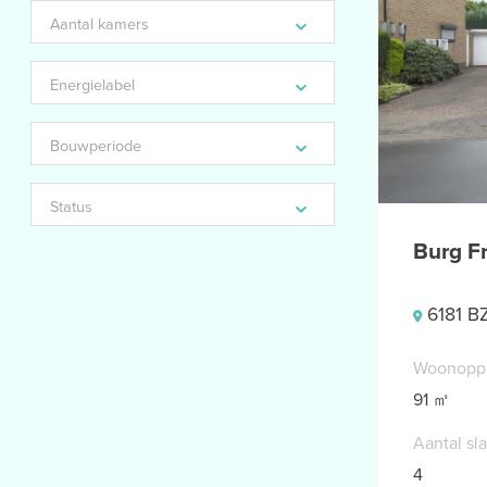
Aantal
kamers
Energielabel
Bouwperiode
Status
Burg Fr
6181 BZ
Woonopp
91 ㎡
Aantal sl
4