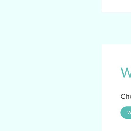
W
Che
W