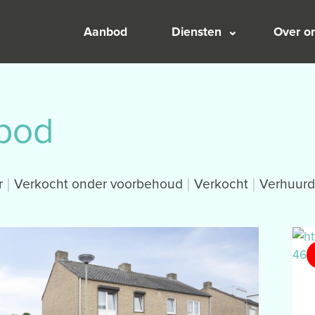
Aanbod
Diensten
Over o
bod
r
Verkocht onder voorbehoud
Verkocht
Verhuurd