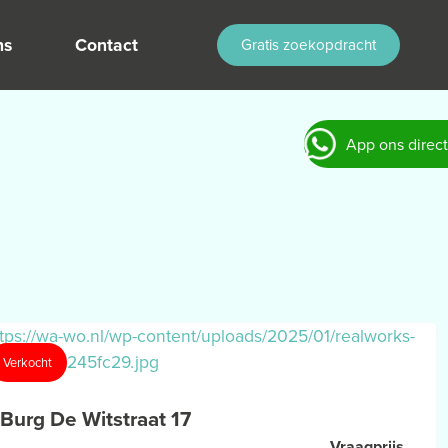
ns
Contact
Gratis zoekopdracht
App ons direct
Verkocht
Burg De Witstraat 17
Vraagprijs