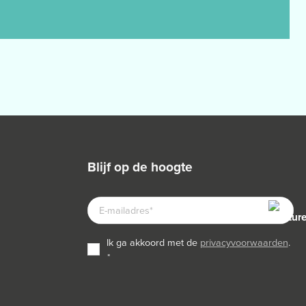
blijf op de hoogte
E-
MAILADRES
TOESTEMMING
ik ga akkoord met de
privacyvoorwaarden
.
*
*