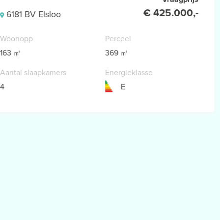
€ 425.000,-
6181 BV Elsloo
Woonopp
Perceel
163 ㎡
369 ㎡
Aantal slaapkamers
Energieklasse
4
E