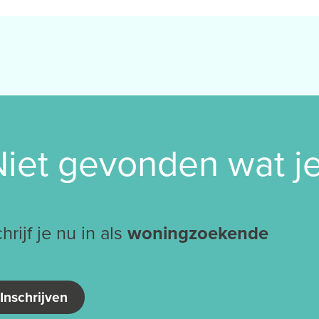
iet gevonden wat j
hrijf je nu in als
woningzoekende
Inschrijven