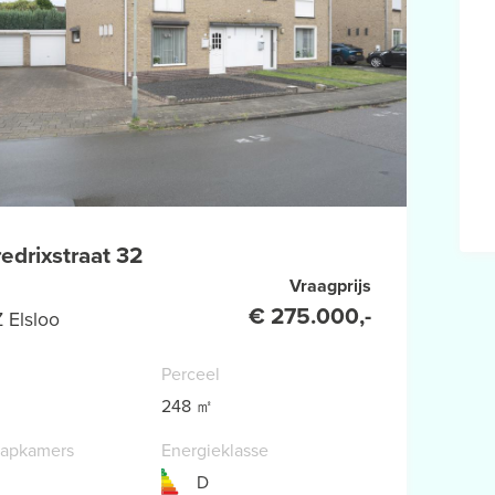
edrixstraat 32
Vraagprijs
€ 275.000,-
 Elsloo
Perceel
248 ㎡
aapkamers
Energieklasse
D