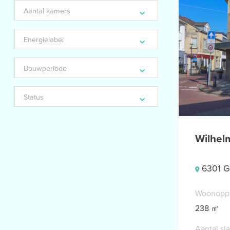
Aantal
kamers
Energielabel
Bouwperiode
Status
Wilhel
6301 G
Woonopp
238 ㎡
Aantal sl