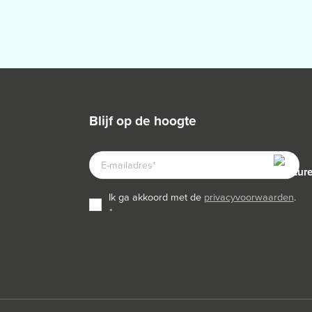
blijf op de hoogte
E-
MAILADRES
TOESTEMMING
ik ga akkoord met de
privacyvoorwaarden
.
*
*