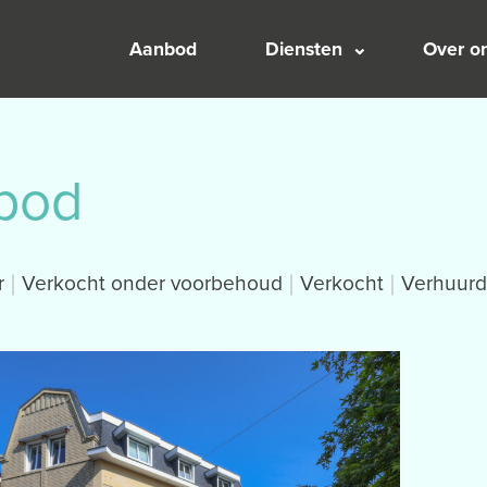
Aanbod
Diensten
Over o
bod
r
Verkocht onder voorbehoud
Verkocht
Verhuurd