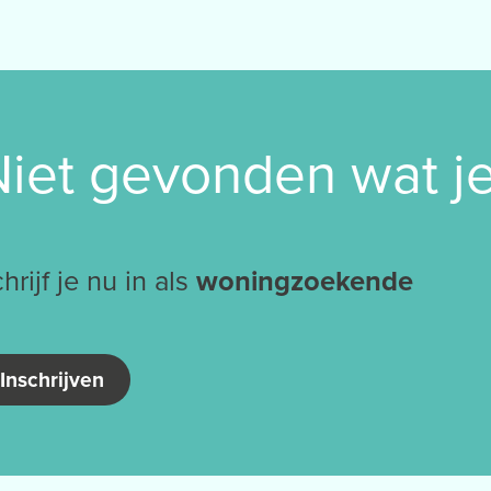
iet gevonden wat j
hrijf je nu in als
woningzoekende
Inschrijven