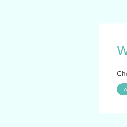
W
Che
W