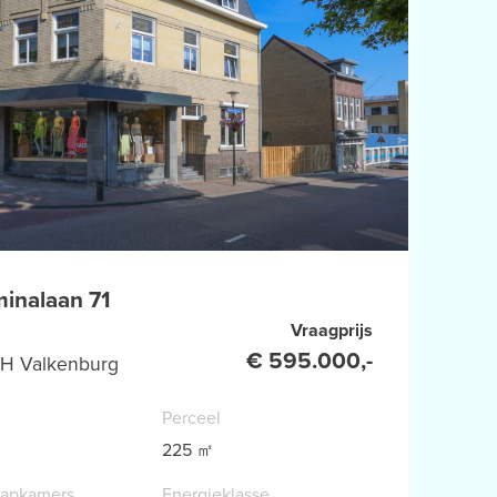
minalaan 71
Vraagprijs
€ 595.000,-
H Valkenburg
Perceel
225 ㎡
aapkamers
Energieklasse