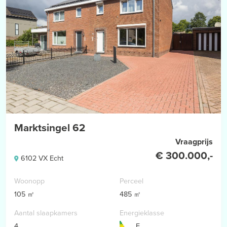
Marktsingel 62
Vraagprijs
€ 300.000,-
6102 VX Echt
Woonopp
Perceel
105 ㎡
485 ㎡
Aantal slaapkamers
Energieklasse
4
E