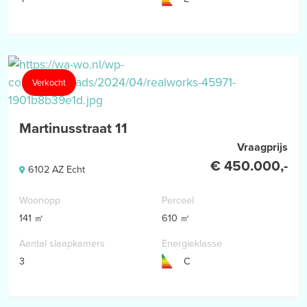
Verkocht
Martinusstraat 11
Vraagprijs
€ 450.000,-
6102 AZ Echt
Woonopp
Perceel
141 ㎡
610 ㎡
Aantal slaapkamers
Energieklasse
3
C