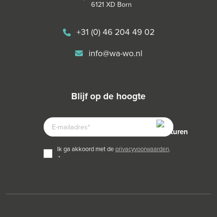
6121 XD Born
+31 (0) 46 204 49 02
info@wa-wo.nl
blijf op de hoogte
E-
MAILADRES
TOESTEMMING
ik ga akkoord met de
privacyvoorwaarden
.
*
*