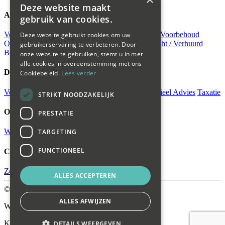
Deze website maakt
Aanbod
gebruik van cookies.
Verkocht
Verhuurd
Beschikbaar
Verkocht Onder Voorbehoud
Deze website gebruikt cookies om uw
Onder Bod
Nieuw
Koop
Open huis
Huur
Verkocht / Verhuurd
gebruikerservaring te verbeteren. Door
Bedrijfsaanbod huur
onze website te gebruiken, stemt u in met
alle cookies in overeenstemming met ons
Diensten
Cookiebeleid.
Lees verder
Verkoop
Gratis Waardebepaling
Aankoop
Financieel Advies
Taxatie
STRIKT NOODZAKELIJK
Over ons
PRESTATIE
Wagemans wonen
TARGETING
FUNCTIONEEL
Contact
Zoekopdracht
ALLES ACCEPTEREN
©
ALLES AFWIJZEN
Wagemans Wonen
KVK-nummer: 42017859
DETAILS WEERGEVEN