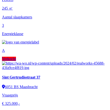
245 ㎡
Aantal slaapkamers
3
Energieklasse
A
Verkocht
Sint Gertrudisstraat 37
6051 BS Maasbracht
Vraagprijs
€ 325.000,-