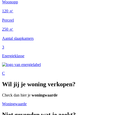
Woonopp
120 ㎡
Perceel
250 ㎡
Aantal slaapkamers
3
Energieklasse
C
Wil jij je woning verkopen?
Check dan hier je
woningwaarde
Woningwaarde
Niet gevonden wat je zoekt?