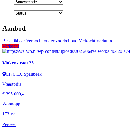
Bouwperiode
Status
Aanbod
Beschikbaar
Verkocht onder voorbehoud
Verkocht
Verhuurd
Verkocht
Vinkenstraat 23
6176 EX Spaubeek
Vraagprijs
€ 395.000,-
Woonopp
173 ㎡
Perceel