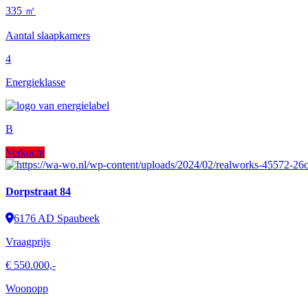
335 ㎡
Aantal slaapkamers
4
Energieklasse
B
Verkocht
Dorpstraat 84
6176 AD Spaubeek
Vraagprijs
€ 550.000,-
Woonopp