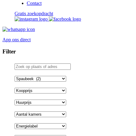
Contact
Gratis zoekopdracht
App ons direct
Filter
Zoek
op
plaats
Plaatsnaam
of
adres
Koopprijs
Huurprijs
Aantal
kamers
Energielabel