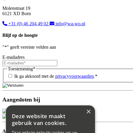
Molenstraat 19
6121 XD Born
+31 (0) 46 204 49 02
info@wa-wo.nl
Blijf op de hoogte
"
*
" geeft vereiste velden aan
E-mailadres
Toestemming
*
Ik ga akkoord met de
privacyvoorwaarden
.
*
Aangesloten bij
×
Deze website maakt
gebruik van cookies.
Aanbod
Deze website gebruikt cookies om uw